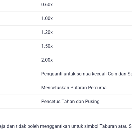
0.60x
1.00x
1.20x
1.50x
2.00x
Pengganti untuk semua kecuali Coin dan Sc
Mencetuskan Putaran Percuma
Pencetus Tahan dan Pusing
aja dan
tidak boleh menggantikan
untuk simbol Taburan atau Sy