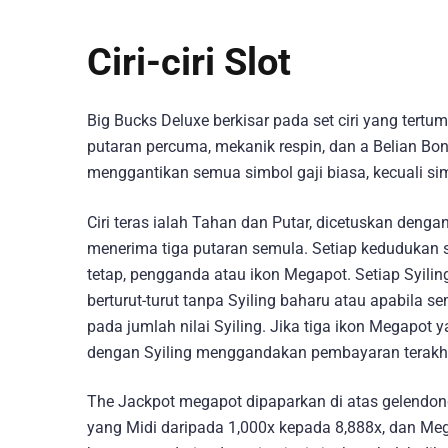
Ciri-ciri Slot
Big Bucks Deluxe
berkisar pada set ciri yang tert
putaran percuma
,
mekanik respin
, dan a
Belian Bo
menggantikan semua simbol gaji biasa, kecuali sim
Ciri teras ialah
Tahan dan Putar
, dicetuskan denga
menerima tiga putaran semula. Setiap kedudukan 
tetap, pengganda atau ikon Megapot. Setiap Syili
berturut-turut tanpa Syiling baharu atau apabil
pada jumlah nilai Syiling. Jika tiga ikon Megapo
dengan Syiling menggandakan pembayaran terakhi
The
Jackpot megapot
dipaparkan di atas gelendon
yang
Midi
daripada 1,000x kepada 8,888x, dan
Me