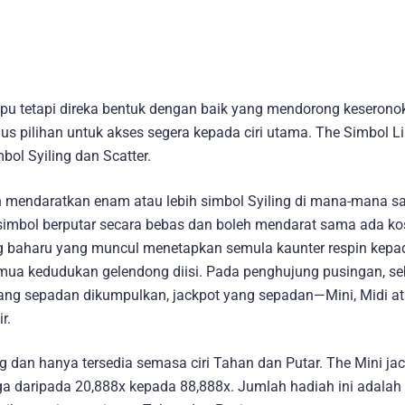
umpu tetapi direka bentuk dengan baik yang mendorong keseron
nus
pilihan untuk akses segera kepada ciri utama. The
Simbol Li
bol Syiling dan Scatter.
n mendaratkan enam atau lebih simbol Syiling di mana-mana sa
simbol berputar secara bebas dan boleh mendarat sama ada kos
ng baharu yang muncul menetapkan semula kaunter respin kepada
a semua kedudukan gelendong diisi. Pada penghujung pusingan,
t yang sepadan dikumpulkan, jackpot yang sepadan—Mini, Midi 
r.
g dan hanya tersedia semasa ciri Tahan dan Putar. The
Mini
jac
ga
daripada 20,888x kepada 88,888x. Jumlah hadiah ini adalah r