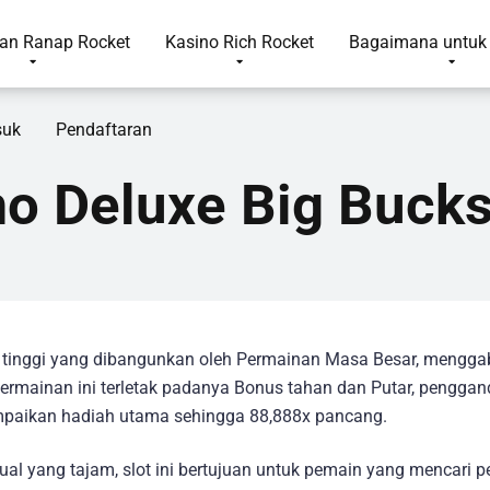
an Ranap Rocket
Kasino Rich Rocket
Bagaimana untuk
suk
Pendaftaran
o Deluxe Big Buck
k tinggi yang dibangunkan oleh
Permainan Masa Besar
, mengga
permainan ini terletak padanya
Bonus tahan dan Putar
,
penggand
paikan hadiah utama sehingga
88,888x
pancang.
al yang tajam, slot ini bertujuan untuk pemain yang mencari pe