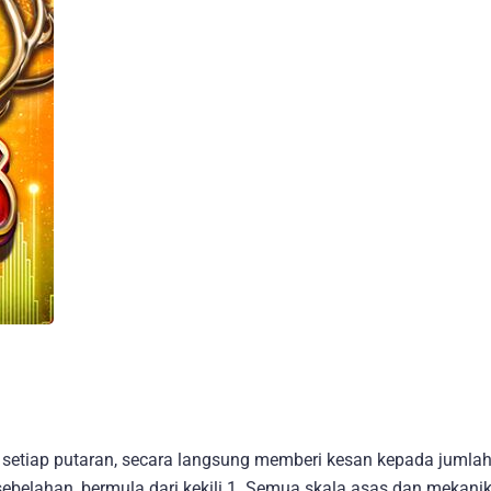
 setiap putaran, secara langsung memberi kesan kepada jumlah
sebelahan, bermula dari kekili 1. Semua skala asas dan mekani