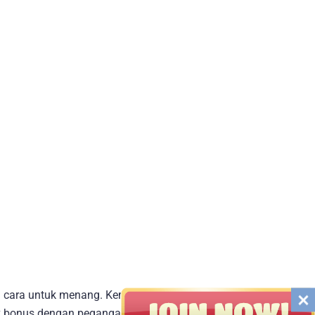
 cara untuk menang. Kemenangan dibayar dari kiri
k bonus dengan pegangan yang dipilih.