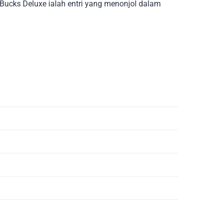
 Bucks Deluxe
ialah entri yang menonjol dalam