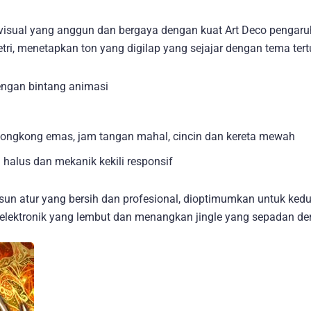
sual yang anggun dan bergaya dengan kuat
Art Deco
pengaruh
tri, menetapkan ton yang digilap yang sejajar dengan tema t
dengan bintang animasi
jongkong emas, jam tangan mahal, cincin dan kereta mewah
h halus dan mekanik kekili responsif
sun atur yang bersih dan profesional
, dioptimumkan untuk ked
lektronik yang lembut dan menangkan jingle yang sepadan deng