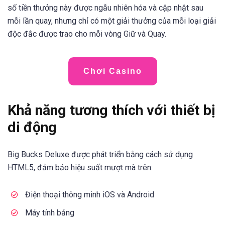
số tiền thưởng này được ngẫu nhiên hóa và cập nhật sau
mỗi lần quay, nhưng chỉ có một giải thưởng của mỗi loại giải
độc đắc được trao cho mỗi vòng Giữ và Quay.
Chơi Casino
Khả năng tương thích với thiết bị
di động
Big Bucks Deluxe
được phát triển bằng cách sử dụng
HTML5
, đảm bảo hiệu suất mượt mà trên:
Điện thoại thông minh iOS và Android
Máy tính bảng