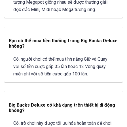
tượng Megapot giống nhau sẽ được thưởng giải
độc đắc Mini, Midi hoặc Mega tương ứng.
Bạn có thể mua tiền thưởng trong Big Bucks Deluxe
không?
Có, người chơi có thể mua tính năng Giữ và Quay
với số tiền cược gấp 35 lần hoặc 12 Vòng quay
miễn phí với số tiền cược gấp 100 lần.
Big Bucks Deluxe có khả dụng trên thiết bị di động
không?
Có, trò chơi này được tối ưu hóa hoàn toàn để chơi