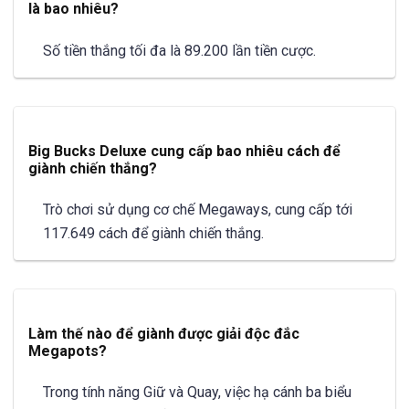
là bao nhiêu?
Số tiền thắng tối đa là 89.200 lần tiền cược.
Big Bucks Deluxe cung cấp bao nhiêu cách để
giành chiến thắng?
Trò chơi sử dụng cơ chế Megaways, cung cấp tới
117.649 cách để giành chiến thắng.
Làm thế nào để giành được giải độc đắc
Megapots?
Trong tính năng Giữ và Quay, việc hạ cánh ba biểu