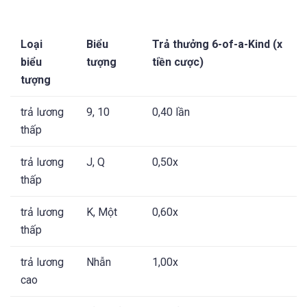
Loại
Biểu
Trả thưởng 6-of-a-Kind (x
biểu
tượng
tiền cược)
tượng
trả lương
9, 10
0,40 lần
thấp
trả lương
J, Q
0,50x
thấp
trả lương
K, Một
0,60x
thấp
trả lương
Nhẫn
1,00x
cao