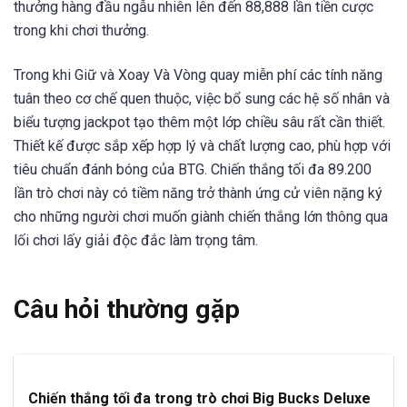
thưởng hàng đầu ngẫu nhiên lên đến
88,888 lần
tiền cược
trong khi chơi thưởng.
Trong khi
Giữ và Xoay
Và
Vòng quay miễn phí
các tính năng
tuân theo cơ chế quen thuộc, việc bổ sung các hệ số nhân và
biểu tượng jackpot tạo thêm một lớp chiều sâu rất cần thiết.
Thiết kế được sắp xếp hợp lý và chất lượng cao, phù hợp với
tiêu chuẩn đánh bóng của BTG.
Chiến thắng tối đa 89.200
lần
trò chơi này có tiềm năng trở thành ứng cử viên nặng ký
cho những người chơi muốn giành chiến thắng lớn thông qua
lối chơi lấy giải độc đắc làm trọng tâm.
Câu hỏi thường gặp
Chiến thắng tối đa trong trò chơi Big Bucks Deluxe