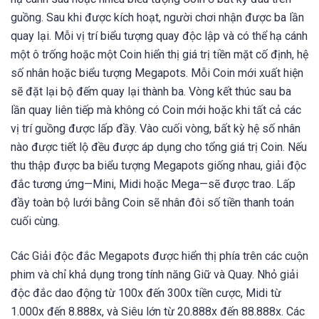
guồng. Sau khi được kích hoạt, người chơi nhận được ba lần
quay lại. Mỗi vị trí biểu tượng quay độc lập và có thể hạ cánh
một ô trống hoặc một Coin hiển thị giá trị tiền mặt cố định, hệ
số nhân hoặc biểu tượng Megapots. Mỗi Coin mới xuất hiện
sẽ đặt lại bộ đếm quay lại thành ba. Vòng kết thúc sau ba
lần quay liên tiếp mà không có Coin mới hoặc khi tất cả các
vị trí guồng được lấp đầy. Vào cuối vòng, bất kỳ hệ số nhân
nào được tiết lộ đều được áp dụng cho tổng giá trị Coin. Nếu
thu thập được ba biểu tượng Megapots giống nhau, giải độc
đắc tương ứng—Mini, Midi hoặc Mega—sẽ được trao. Lấp
đầy toàn bộ lưới bằng Coin sẽ nhân đôi số tiền thanh toán
cuối cùng.
Các
Giải độc đắc Megapots
được hiển thị phía trên các cuộn
phim và chỉ khả dụng trong tính năng Giữ và Quay.
Nhỏ
giải
độc đắc dao động từ 100x đến 300x tiền cược,
Midi
từ
1.000x đến 8.888x, và
Siêu lớn
từ 20.888x đến 88.888x. Các