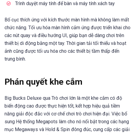
Trình duyệt máy tính để bàn và máy tính xách tay
Bố cục thích ứng với kích thước màn hình mà không làm mất
chức năng. Tối ưu hóa màn hình cảm ứng được triển khai cho
các nút quay và điều hướng UI, giúp bạn dễ dàng chơi trên
thiết bị di động bằng một tay. Thời gian tải tối thiểu và hoạt
ảnh cũng được tối ưu hóa cho các thiết bị tầm thấp đến
trung bình.
Phán quyết khe cắm
Big Bucks Deluxe
qua
Trò chơi lớn
là một khe cắm có độ
biến động cao được thực hiện tốt, kết hợp hiệu quả tiềm
năng giải độc đắc với cơ chế chơi trò chơi hiện đại. Việc bổ
sung
Hệ thống Megapots
làm cho nó nổi bật trong các hạng
mục Megaways và Hold & Spin đông đúc, cung cấp các giải