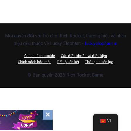
Mọi quyền đối với Trò chơi Rich Rocket, thương hiệu và nhãn
hiệu đều thuộc về Lucky Elephant -
luckyelephant.in
Chính sách cookie
Các điều khoản và điều kiện
Chính sách bảo mật
Tiết lộ liên kết
Thông tin liên lạc
© Bản quyền 2026 Rich Rocket Game
VI