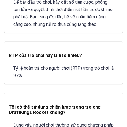
Để bắt đầu trò chơi, hãy đặt số tiền cược, phóng
tên lửa và quyết định thời điểm rút tiền trước khi nó
phát nổ. Bạn càng đợi lâu, hệ số nhân tiềm năng
càng cao, nhưng rủi ro thua cũng tăng theo.
RTP của trò chơi này là bao nhiêu?
Tỷ lệ hoàn trả cho người chơi (RTP) trong trò chơi là
97%.
Tôi có thể sử dụng chiến lược trong trò chơi
DraftKings Rocket không?
Đúng vậy, người chơi thường sử dụng phương pháp