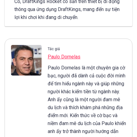
Có, DraftKings Rocket có sẵn trên thiết bị di động
thông qua ứng dụng DraftKings, mang đến sự tiện
lợi khi chơi khi đang di chuyển.
Tác giả
Paulo Dornelas
Paulo Dornelas là một chuyên gia cờ
bạc, người đã dành cả cuộc đời mình
để tìm hiểu ngành này và giúp những
người khác kiếm tiền từ ngành này.
Anh ấy cũng là một người đam mê
du lịch và thích khám phá những địa
điểm mới. Kiến thức về cờ bạc và
niềm đam mê du lịch của Paulo khiến
anh ấy trở thành người hướng dẫn