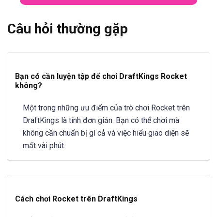
Câu hỏi thường gặp
Bạn có cần luyện tập để chơi DraftKings Rocket
không?
Một trong những ưu điểm của trò chơi Rocket trên
DraftKings là tính đơn giản. Bạn có thể chơi mà
không cần chuẩn bị gì cả và việc hiểu giao diện sẽ
mất vài phút.
Cách chơi Rocket trên DraftKings