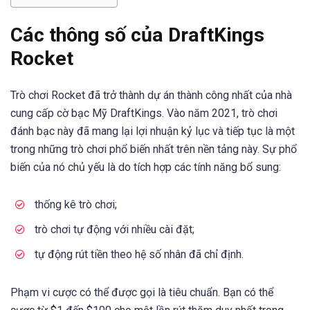
Các thông số của DraftKings
Rocket
Trò chơi Rocket đã trở thành dự án thành công nhất của nhà
cung cấp cờ bạc Mỹ DraftKings. Vào năm 2021, trò chơi
đánh bạc này đã mang lại lợi nhuận kỷ lục và tiếp tục là một
trong những trò chơi phổ biến nhất trên nền tảng này. Sự phổ
biến của nó chủ yếu là do tích hợp các tính năng bổ sung:
thống kê trò chơi;
trò chơi tự động với nhiều cài đặt;
tự động rút tiền theo hệ số nhân đã chỉ định.
Phạm vi cược có thể được gọi là tiêu chuẩn. Bạn có thể