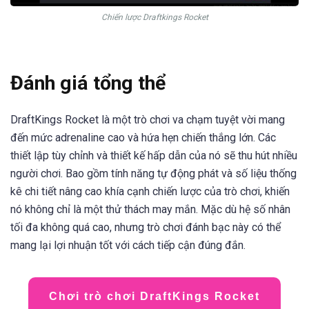
Chiến lược Draftkings Rocket
Đánh giá tổng thể
DraftKings Rocket là một trò chơi va chạm tuyệt vời mang
đến mức adrenaline cao và hứa hẹn chiến thắng lớn. Các
thiết lập tùy chỉnh và thiết kế hấp dẫn của nó sẽ thu hút nhiều
người chơi. Bao gồm tính năng tự động phát và số liệu thống
kê chi tiết nâng cao khía cạnh chiến lược của trò chơi, khiến
nó không chỉ là một thử thách may mắn. Mặc dù hệ số nhân
tối đa không quá cao, nhưng trò chơi đánh bạc này có thể
mang lại lợi nhuận tốt với cách tiếp cận đúng đắn.
Chơi trò chơi DraftKings Rocket