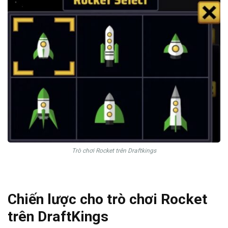
Trò chơi Rocket trên Draftkings
Chiến lược cho trò chơi Rocket
trên DraftKings