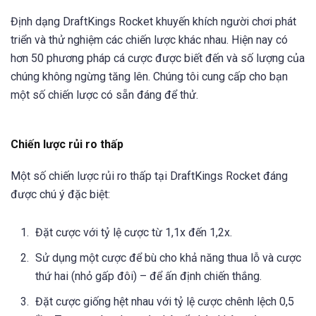
Định dạng DraftKings Rocket khuyến khích người chơi phát
triển và thử nghiệm các chiến lược khác nhau. Hiện nay có
hơn 50 phương pháp cá cược được biết đến và số lượng của
chúng không ngừng tăng lên. Chúng tôi cung cấp cho bạn
một số chiến lược có sẵn đáng để thử.
Chiến lược rủi ro thấp
Một số chiến lược rủi ro thấp tại DraftKings Rocket đáng
được chú ý đặc biệt:
Đặt cược với tỷ lệ cược từ 1,1x đến 1,2x.
Sử dụng một cược để bù cho khả năng thua lỗ và cược
thứ hai (nhỏ gấp đôi) – để ấn định chiến thắng.
Đặt cược giống hệt nhau với tỷ lệ cược chênh lệch 0,5