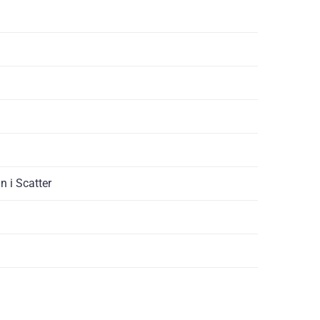
n i Scatter