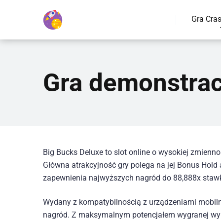
Gra Cra
Gra demonstrac
Big Bucks Deluxe
to slot online o wysokiej zmienn
Główna atrakcyjność gry polega na jej
Bonus Hold 
zapewnienia najwyższych nagród do
88,888x
staw
Wydany z kompatybilnością z urządzeniami mobilny
nagród. Z maksymalnym potencjałem wygranej 