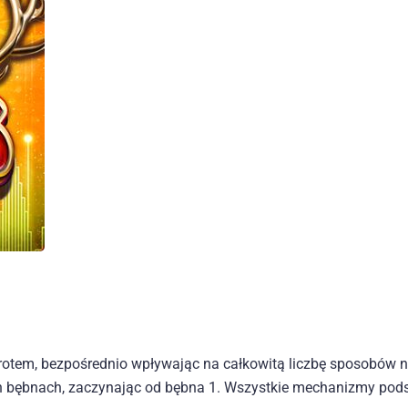
brotem, bezpośrednio wpływając na całkowitą liczbę sposobów 
h bębnach, zaczynając od bębna 1. Wszystkie mechanizmy pod