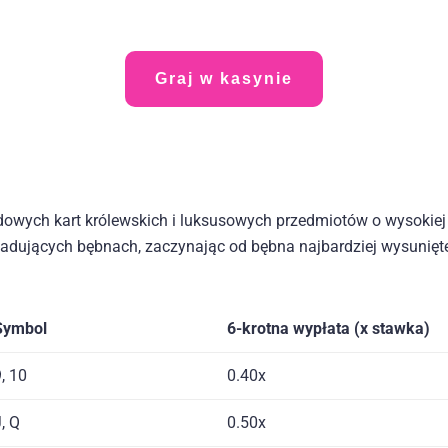
Graj w kasynie
owych kart królewskich i luksusowych przedmiotów o wysokiej 
adujących bębnach, zaczynając od bębna najbardziej wysunięt
Symbol
6-krotna wypłata (x stawka)
, 10
0.40x
, Q
0.50x