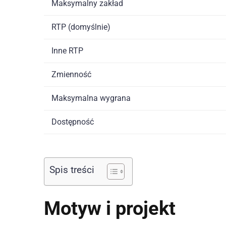
Maksymalny zakład
RTP (domyślnie)
Inne RTP
Zmienność
Maksymalna wygrana
Dostępność
Spis treści
Motyw i projekt