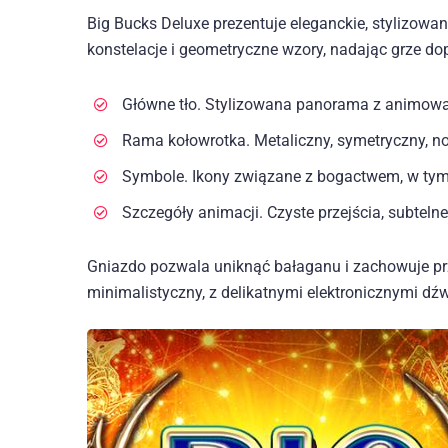
Big Bucks Deluxe
prezentuje eleganckie, stylizowa
konstelacje
i geometryczne wzory, nadając grze dop
Główne tło
. Stylizowana panorama z animow
Rama kołowrotka
. Metaliczny, symetryczny, 
Symbole
. Ikony związane z bogactwem, w tym 
Szczegóły animacji
. Czyste przejścia, subte
Gniazdo pozwala uniknąć bałaganu i zachowuje
pr
minimalistyczny, z delikatnymi elektronicznymi dźw