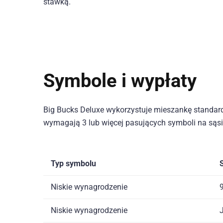
stawką.
Symbole i wypłaty
Big Bucks Deluxe
wykorzystuje mieszankę standard
wymagają
3 lub więcej pasujących symboli
na sąsi
Typ symbolu
Niskie wynagrodzenie
9
Niskie wynagrodzenie
J