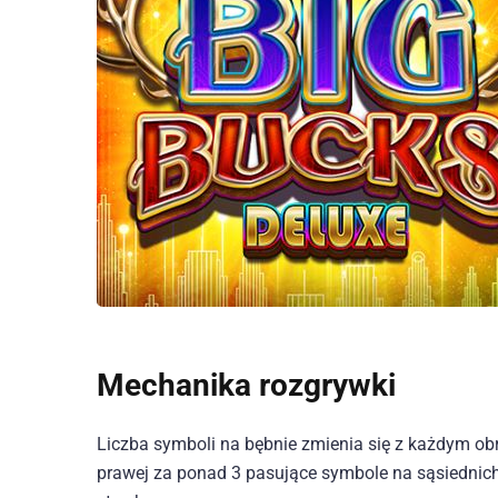
Mechanika rozgrywki
Liczba symboli na bębnie zmienia się z każdym o
prawej za ponad 3 pasujące symbole na sąsiednic