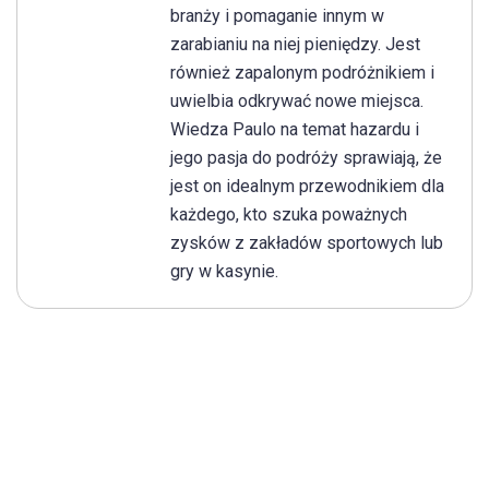
branży i pomaganie innym w
zarabianiu na niej pieniędzy. Jest
również zapalonym podróżnikiem i
uwielbia odkrywać nowe miejsca.
Wiedza Paulo na temat hazardu i
jego pasja do podróży sprawiają, że
jest on idealnym przewodnikiem dla
każdego, kto szuka poważnych
zysków z zakładów sportowych lub
gry w kasynie.