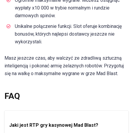
Ogromne maksymalne wygrane. Możesz osiągnąć
wypłaty x10 000 w trybie normalnym i rundzie
darmowych spinów.
Unikalne połączenie funkcji. Slot oferuje kombinację
bonusów, których najlepsi dostawcy jeszcze nie
wykorzystali.
Masz jeszcze czas, aby walczyć ze zdradliwą sztuczną
inteligencją i pokonać armię żelaznych robotów. Przygotuj
się na walkę o maksymalne wygrane w grze Mad Blast.
FAQ
Jaki jest RTP gry kasynowej Mad Blast?