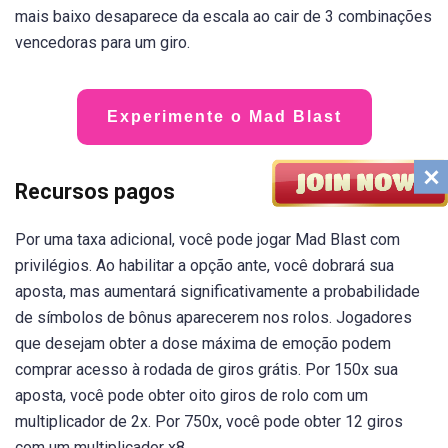
mais baixo desaparece da escala ao cair de 3 combinações
vencedoras para um giro.
Experimente o Mad Blast
Recursos pagos
Por uma taxa adicional, você pode jogar Mad Blast com
privilégios. Ao habilitar a opção ante, você dobrará sua
aposta, mas aumentará significativamente a probabilidade
de símbolos de bônus aparecerem nos rolos. Jogadores
que desejam obter a dose máxima de emoção podem
comprar acesso à rodada de giros grátis. Por 150x sua
aposta, você pode obter oito giros de rolo com um
multiplicador de 2x. Por 750x, você pode obter 12 giros
com um multiplicador x8.