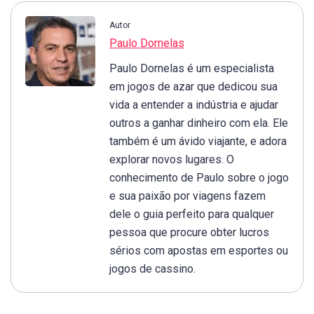
Autor
Paulo Dornelas
Paulo Dornelas é um especialista
em jogos de azar que dedicou sua
vida a entender a indústria e ajudar
outros a ganhar dinheiro com ela. Ele
também é um ávido viajante, e adora
explorar novos lugares. O
conhecimento de Paulo sobre o jogo
e sua paixão por viagens fazem
dele o guia perfeito para qualquer
pessoa que procure obter lucros
sérios com apostas em esportes ou
jogos de cassino.