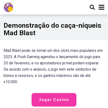
Demonstração do caça-níqueis
Mad Blast
Mad Blast pode se tornar um dos slots mais populares em
2025. A Push Gaming agendou o lançamento do jogo para
20 de fevereiro, e os apostadores já mal podem esperar.
De acordo com o anúncio, o jogo tem sete símbolos de
bônus e recursos, e os ganhos máximos são de até
x10.000.
Jogar Casino