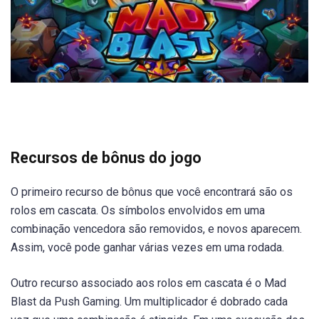
Recursos de bônus do jogo
O primeiro recurso de bônus que você encontrará são os
rolos em cascata. Os símbolos envolvidos em uma
combinação vencedora são removidos, e novos aparecem.
Assim, você pode ganhar várias vezes em uma rodada.
Outro recurso associado aos rolos em cascata é o Mad
Blast da Push Gaming. Um multiplicador é dobrado cada