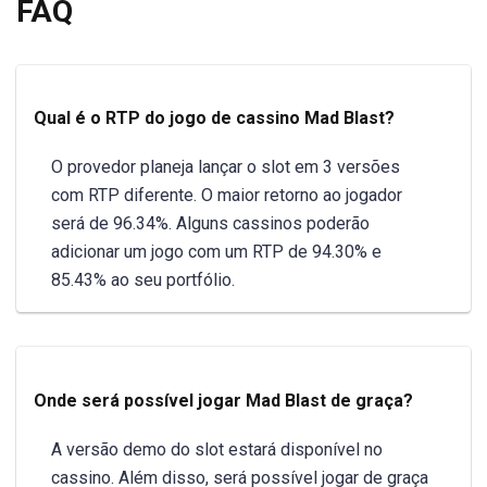
FAQ
Qual é o RTP do jogo de cassino Mad Blast?
O provedor planeja lançar o slot em 3 versões
com RTP diferente. O maior retorno ao jogador
será de 96.34%. Alguns cassinos poderão
adicionar um jogo com um RTP de 94.30% e
85.43% ao seu portfólio.
Onde será possível jogar Mad Blast de graça?
A versão demo do slot estará disponível no
cassino. Além disso, será possível jogar de graça