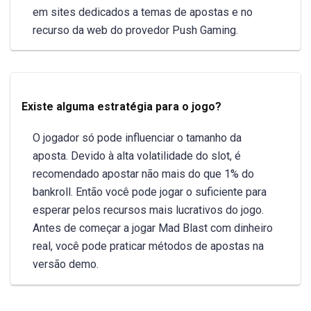
em sites dedicados a temas de apostas e no
recurso da web do provedor Push Gaming.
Existe alguma estratégia para o jogo?
O jogador só pode influenciar o tamanho da
aposta. Devido à alta volatilidade do slot, é
recomendado apostar não mais do que 1% do
bankroll. Então você pode jogar o suficiente para
esperar pelos recursos mais lucrativos do jogo.
Antes de começar a jogar Mad Blast com dinheiro
real, você pode praticar métodos de apostas na
versão demo.