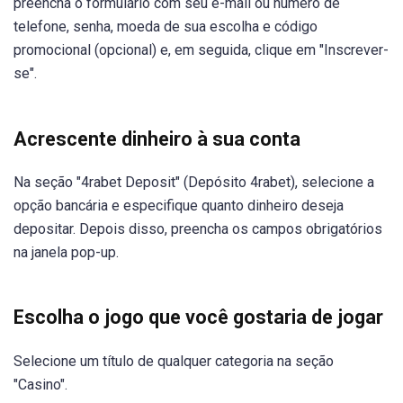
preencha o formulário com seu e-mail ou número de
telefone, senha, moeda de sua escolha e código
promocional (opcional) e, em seguida, clique em "Inscrever-
se".
Acrescente dinheiro à sua conta
Na seção "4rabet Deposit" (Depósito 4rabet), selecione a
opção bancária e especifique quanto dinheiro deseja
depositar. Depois disso, preencha os campos obrigatórios
na janela pop-up.
Escolha o jogo que você gostaria de jogar
Selecione um título de qualquer categoria na seção
"Casino".