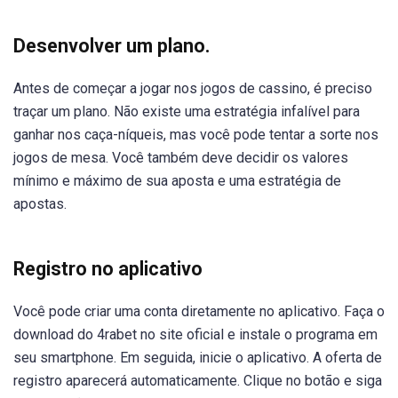
Desenvolver um plano.
Antes de começar a jogar nos jogos de cassino, é preciso
traçar um plano. Não existe uma estratégia infalível para
ganhar nos caça-níqueis, mas você pode tentar a sorte nos
jogos de mesa. Você também deve decidir os valores
mínimo e máximo de sua aposta e uma estratégia de
apostas.
Registro no aplicativo
Você pode criar uma conta diretamente no aplicativo. Faça o
download do 4rabet no site oficial e instale o programa em
seu smartphone. Em seguida, inicie o aplicativo. A oferta de
registro aparecerá automaticamente. Clique no botão e siga