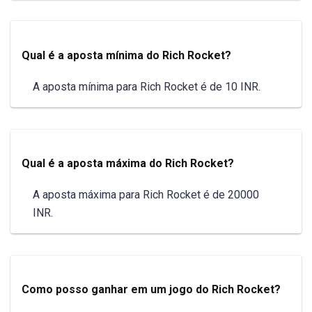
Qual é a aposta mínima do Rich Rocket?
A aposta mínima para Rich Rocket é de 10 INR.
Qual é a aposta máxima do Rich Rocket?
A aposta máxima para Rich Rocket é de 20000
INR.
Como posso ganhar em um jogo do Rich Rocket?