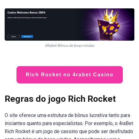
4Rabet Bônus de boas-vindas
Rich Rocket no 4rabet Casino
Regras do jogo Rich Rocket
O site oferece uma estrutura de bônus lucrativa tanto para
iniciantes quanto para especialistas. Por exemplo, o 4raBet
Rich Rocket é um jogo de cassino que pode ser desfrutado