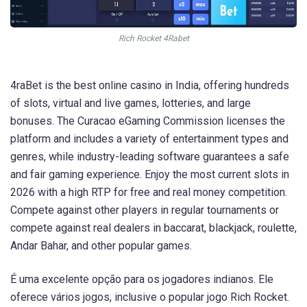
Rich Rocket 4Rabet
4raBet is the best online casino in India, offering hundreds
of slots, virtual and live games, lotteries, and large
bonuses. The Curacao eGaming Commission licenses the
platform and includes a variety of entertainment types and
genres, while industry-leading software guarantees a safe
and fair gaming experience. Enjoy the most current slots in
2026 with a high RTP for free and real money competition.
Compete against other players in regular tournaments or
compete against real dealers in baccarat, blackjack, roulette,
Andar Bahar, and other popular games.
É uma excelente opção para os jogadores indianos. Ele
oferece vários jogos, inclusive o popular jogo Rich Rocket.