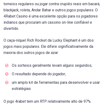
torneios regulares ou jogar contra crupiês reais em bacará,
blackjack, roleta, Andar Bahar e outros jogos populares. O
4Rabet Casino é uma excelente opção para os jogadores
indianos que procuram um cassino on-line confiável e
divertido.
O caça-níquel Rich Rocket da Lucky Elephant é um dos
jogos mais populares. Ele difere significativamente da
maioria dos outros jogos de azar:
Os sorteios geralmente levam alguns segundos;
O resultado depende do jogador;
um amplo kit de ferramentas para desenvolver e usar
estratégias.
O jogo 4rabet tem um RTP relativamente alto de 97%.