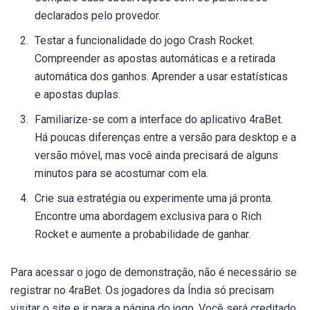
declarados pelo provedor.
Testar a funcionalidade do jogo Crash Rocket.
Compreender as apostas automáticas e a retirada
automática dos ganhos. Aprender a usar estatísticas
e apostas duplas.
Familiarize-se com a interface do aplicativo 4raBet.
Há poucas diferenças entre a versão para desktop e a
versão móvel, mas você ainda precisará de alguns
minutos para se acostumar com ela.
Crie sua estratégia ou experimente uma já pronta.
Encontre uma abordagem exclusiva para o Rich
Rocket e aumente a probabilidade de ganhar.
Para acessar o jogo de demonstração, não é necessário se
registrar no 4raBet. Os jogadores da Índia só precisam
visitar o site e ir para a página do jogo. Você será creditado