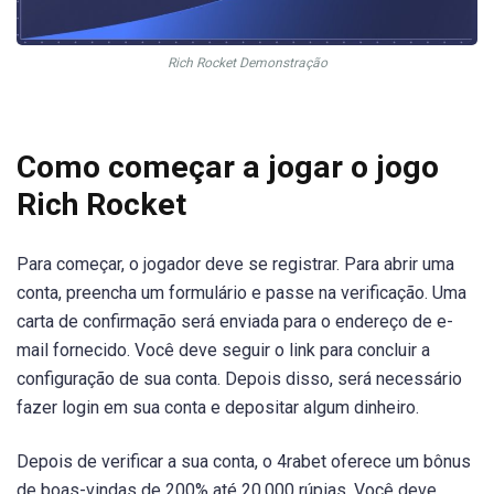
Rich Rocket Demonstração
Como começar a jogar o jogo
Rich Rocket
Para começar, o jogador deve se registrar. Para abrir uma
conta, preencha um formulário e passe na verificação. Uma
carta de confirmação será enviada para o endereço de e-
mail fornecido. Você deve seguir o link para concluir a
configuração de sua conta. Depois disso, será necessário
fazer login em sua conta e depositar algum dinheiro.
Depois de verificar a sua conta, o 4rabet oferece um bônus
de boas-vindas de 200% até 20.000 rúpias. Você deve