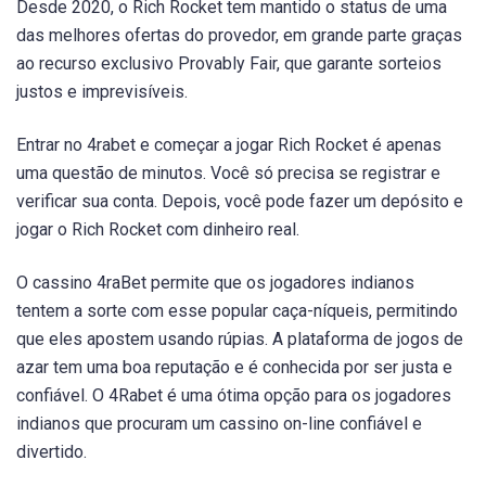
Desde 2020, o Rich Rocket tem mantido o status de uma
das melhores ofertas do provedor, em grande parte graças
ao recurso exclusivo Provably Fair, que garante sorteios
justos e imprevisíveis.
Entrar no 4rabet e começar a jogar Rich Rocket é apenas
uma questão de minutos. Você só precisa se registrar e
verificar sua conta. Depois, você pode fazer um depósito e
jogar o Rich Rocket com dinheiro real.
O cassino 4raBet permite que os jogadores indianos
tentem a sorte com esse popular caça-níqueis, permitindo
que eles apostem usando rúpias. A plataforma de jogos de
azar tem uma boa reputação e é conhecida por ser justa e
confiável. O 4Rabet é uma ótima opção para os jogadores
indianos que procuram um cassino on-line confiável e
divertido.