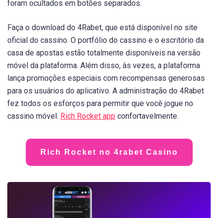
foram ocultados em botões separados.
Faça o download do 4Rabet, que está disponível no site
oficial do cassino. O portfólio do cassino e o escritório da
casa de apostas estão totalmente disponíveis na versão
móvel da plataforma. Além disso, às vezes, a plataforma
lança promoções especiais com recompensas generosas
para os usuários do aplicativo. A administração do 4Rabet
fez todos os esforços para permitir que você jogue no
cassino móvel.
Rich Rocket app
confortavelmente.
Rich Rocket no 4rabet Casino