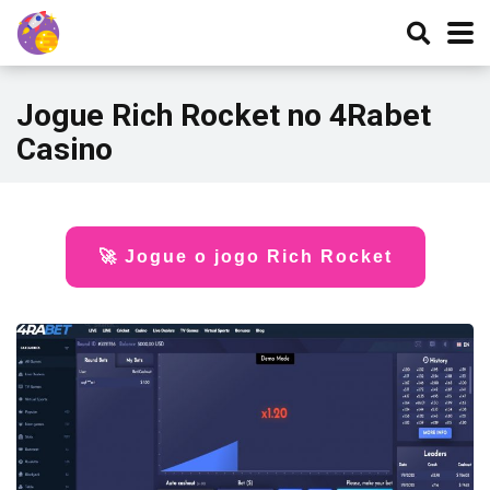
Jogue Rich Rocket no 4Rabet
Casino
🚀 Jogue o jogo Rich Rocket