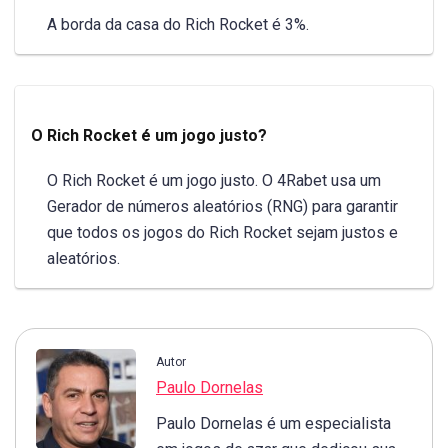
A borda da casa do Rich Rocket é 3%.
O Rich Rocket é um jogo justo?
O Rich Rocket é um jogo justo. O 4Rabet usa um
Gerador de números aleatórios (RNG) para garantir
que todos os jogos do Rich Rocket sejam justos e
aleatórios.
Autor
Paulo Dornelas
Paulo Dornelas é um especialista