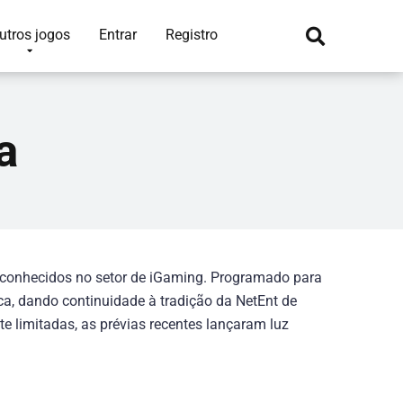
utros jogos
Entrar
Registro
a
conhecidos no setor de iGaming. Programado para
a, dando continuidade à tradição da NetEnt de
e limitadas, as prévias recentes lançaram luz