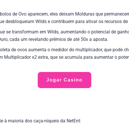
bolos de Ovo aparecem, eles deixam Molduras que permanecem 
e desbloqueiam Wilds e contribuem para ativar os recursos de
que se transformam em Wilds, aumentando o potencial de ganho
ro, cada um revelando prêmios de até 50x a aposta.
 coleta de ovos aumenta o medidor do multiplicador, que pode ch
Multiplicador x2 extra, que se acumula para aumentar o poten
Jogar Casino
e à maioria dos caça-níqueis da NetEnt: