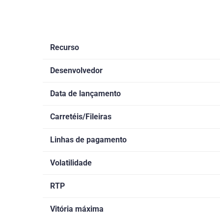
Recurso
Desenvolvedor
Data de lançamento
Carretéis/Fileiras
Linhas de pagamento
Volatilidade
RTP
Vitória máxima