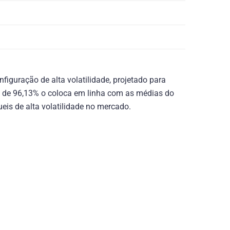
iguração de alta volatilidade, projetado para
P de 96,13% o coloca em linha com as médias do
is de alta volatilidade no mercado.