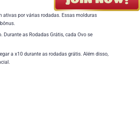
ativas por várias rodadas. Essas molduras
 bônus.
. Durante as Rodadas Grátis, cada Ovo se
egar a x10 durante as rodadas grátis. Além disso,
cial.