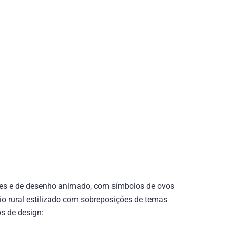
ntes e de desenho animado, com símbolos de ovos
o rural estilizado com sobreposições de temas
os de design: