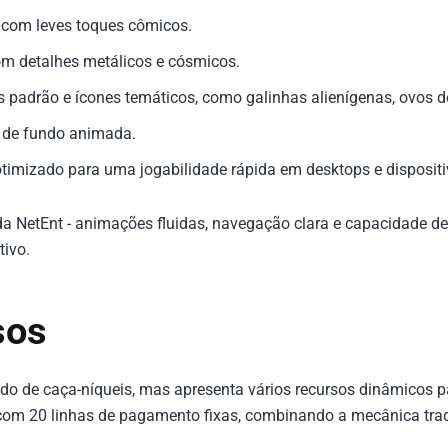
 com leves toques cômicos.
om detalhes metálicos e cósmicos.
s padrão e ícones temáticos, como galinhas alienígenas, ovos d
a de fundo animada.
 otimizado para uma jogabilidade rápida em desktops e disposit
a NetEnt - animações fluidas, navegação clara e capacidade d
tivo.
sos
do de caça-níqueis, mas apresenta vários recursos dinâmicos p
s com 20 linhas de pagamento fixas, combinando a mecânica tr