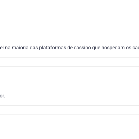
el na maioria das plataformas de cassino que hospedam os caç
or.