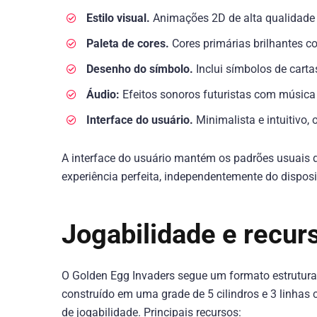
Estilo visual.
Animações 2D de alta qualidade
Paleta de cores.
Cores primárias brilhantes c
Desenho do símbolo.
Inclui símbolos de carta
Áudio:
Efeitos sonoros futuristas com músic
Interface do usuário.
Minimalista e intuitivo,
A interface do usuário mantém os padrões usuais d
experiência perfeita, independentemente do disposi
Jogabilidade e recur
O Golden Egg Invaders segue um formato estrutura
construído em uma grade de 5 cilindros e 3 linha
de jogabilidade. Principais recursos: