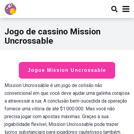
Jogo de cassino Mission
Uncrossable
Jogue Mission Uncrossable
Mission Uncrossable é um jogo de colisão não
convencional em que você deve ajudar uma galinha corajosa
a atravessar a rua. A conclusão bem-sucedida da operação
fornece uma vitória de até $1.000.000. Mas você não
precisa jogar com apostas máximas. Graças à sua
jogabilidade flexível, Mission Uncrossable pode trazer
lucros substanciais para jogadores cautelosos também.