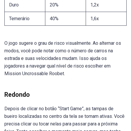
Duro
20%
1,2x
Temerário
40%
1,6x
O jogo sugere o grau de risco visualmente. Ao alternar os
modos, você pode notar como o número de carros na
estrada e suas velocidades mudam. Isso ajuda os
jogadores a navegar qual nível de risco escolher em
Mission Uncrossable Roobet.
Redondo
Depois de clicar no botão “Start Game”, as tampas de
bueiro localizadas no centro da tela se tornam ativas. Você
precisa clicar ou tocar nelas para passar para a próxima