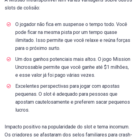
slots de colisão:
O jogador não fica em suspense o tempo todo. Você
pode ficar na mesma pista por um tempo quase
ilimitado. Isso permite que você relaxe e reúna forças
para o próximo surto.
Um dos ganhos potenciais mais altos. O jogo Mission
Uncrossable permite que você ganhe até $1 milhões,
e esse valor já foi pago várias vezes.
Excelentes perspectivas para jogar com apostas
pequenas. O slot é adequado para pessoas que
apostam cautelosamente e preferem sacar pequenos
lucros.
Impacto positivo na popularidade do slot e tema incomum.
Os criadores se afastaram dos selos familiares para crash-