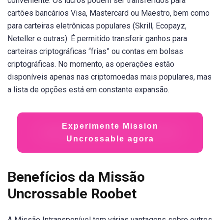
conveniente. Os lucros podem ser transferidos para
cartões bancários Visa, Mastercard ou Maestro, bem como
para carteiras eletrônicas populares (Skrill, Ecopayz,
Neteller e outras). É permitido transferir ganhos para
carteiras criptográficas “frias” ou contas em bolsas
criptográficas. No momento, as operações estão
disponíveis apenas nas criptomoedas mais populares, mas
a lista de opções está em constante expansão.
Experimente Mission
Uncrossable agora
Benefícios da Missão
Uncrossable Roobet
A Missão Intransponível tem várias vantagens sobre outros