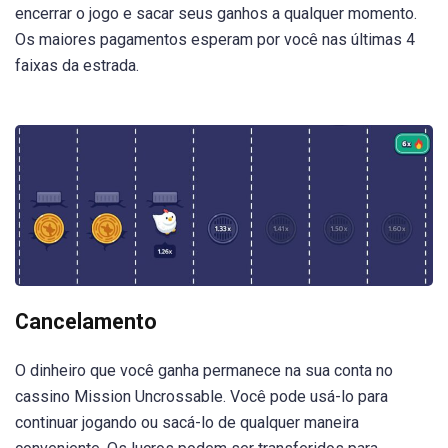
encerrar o jogo e sacar seus ganhos a qualquer momento.
Os maiores pagamentos esperam por você nas últimas 4
faixas da estrada.
Cancelamento
O dinheiro que você ganha permanece na sua conta no
cassino Mission Uncrossable. Você pode usá-lo para
continuar jogando ou sacá-lo de qualquer maneira