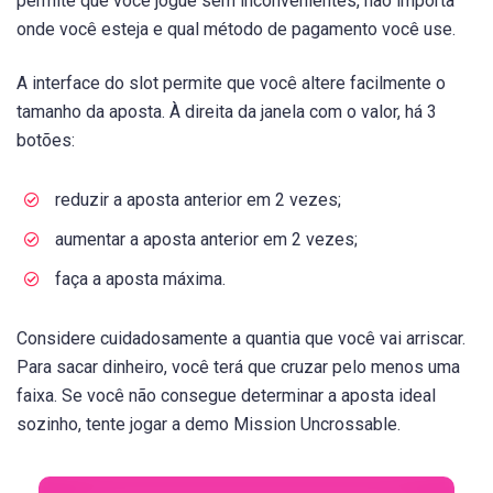
permite que você jogue sem inconvenientes, não importa
onde você esteja e qual método de pagamento você use.
A interface do slot permite que você altere facilmente o
tamanho da aposta. À direita da janela com o valor, há 3
botões:
reduzir a aposta anterior em 2 vezes;
aumentar a aposta anterior em 2 vezes;
faça a aposta máxima.
Considere cuidadosamente a quantia que você vai arriscar.
Para sacar dinheiro, você terá que cruzar pelo menos uma
faixa. Se você não consegue determinar a aposta ideal
sozinho, tente jogar a demo Mission Uncrossable.