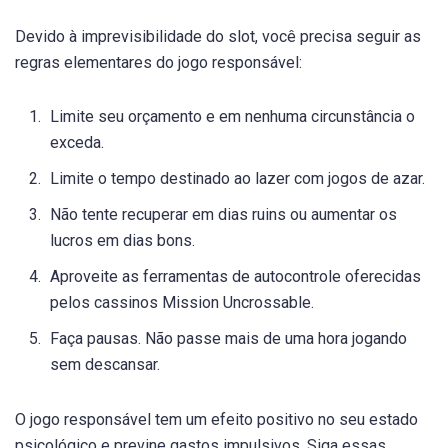
Devido à imprevisibilidade do slot, você precisa seguir as
regras elementares do jogo responsável:
Limite seu orçamento e em nenhuma circunstância o
exceda.
Limite o tempo destinado ao lazer com jogos de azar.
Não tente recuperar em dias ruins ou aumentar os
lucros em dias bons.
Aproveite as ferramentas de autocontrole oferecidas
pelos cassinos Mission Uncrossable.
Faça pausas. Não passe mais de uma hora jogando
sem descansar.
O jogo responsável tem um efeito positivo no seu estado
psicológico e previne gastos impulsivos. Siga essas