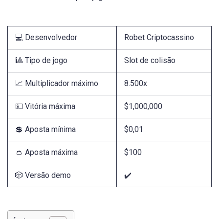
💻 Desenvolvedor
Robet Criptocassino
🎱 Tipo de jogo
Slot de colisão
📈 Multiplicador máximo
8.500x
💵 Vitória máxima
$1,000,000
💲 Aposta mínima
$0,01
👛 Aposta máxima
$100
🎲 Versão demo
✔️