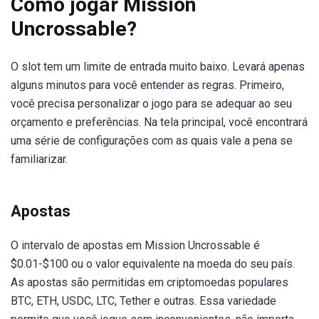
Como jogar Mission
Uncrossable?
O slot tem um limite de entrada muito baixo. Levará apenas
alguns minutos para você entender as regras. Primeiro,
você precisa personalizar o jogo para se adequar ao seu
orçamento e preferências. Na tela principal, você encontrará
uma série de configurações com as quais vale a pena se
familiarizar.
Apostas
O intervalo de apostas em Mission Uncrossable é
$0.01-$100 ou o valor equivalente na moeda do seu país.
As apostas são permitidas em criptomoedas populares
BTC, ETH, USDC, LTC, Tether e outras. Essa variedade