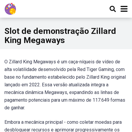
Slot de demonstração Zillard
King Megaways
O Zillard King Megaways é um caça-níqueis de vídeo de
alta volatilidade desenvolvido pela Red Tiger Gaming, com
base no fundamento estabelecido pelo Zillard King original
lançado em 2022. Essa versão atualizada integra a
mecânica dinâmica Megaways, expandindo as linhas de
pagamento potenciais para um máximo de 117.649 formas
de ganhar.
Embora a mecânica principal - como coletar moedas para
desbloquear recursos e aprimorar progressivamente os