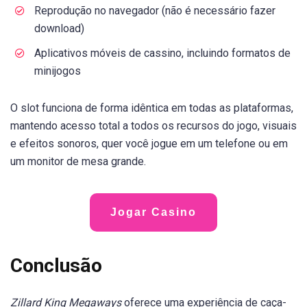
Reprodução no navegador (não é necessário fazer
download)
Aplicativos móveis de cassino, incluindo formatos de
minijogos
O slot funciona de forma idêntica em todas as plataformas,
mantendo acesso total a todos os recursos do jogo, visuais
e efeitos sonoros, quer você jogue em um telefone ou em
um monitor de mesa grande.
Jogar Casino
Conclusão
Zillard King Megaways
oferece uma experiência de caça-