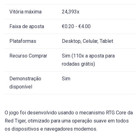
Vitória máxima
24,393x
Faixa de aposta
€0.20 - €4.00
Plataformas
Desktop, Celular, Tablet
Recurso Comprar
Sim (110x a aposta para
rodadas grátis)
Demonstração
Sim
disponível
O jogo foi desenvolvido usando o mecanismo RTG Core da
Red Tiger, otimizado para uma operação suave em todos
os dispositivos e navegadores modernos.