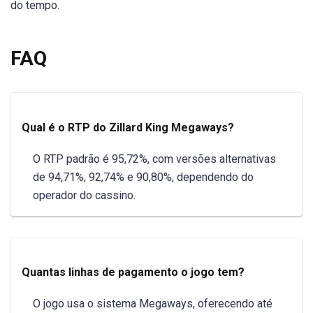
do tempo.
FAQ
Qual é o RTP do Zillard King Megaways?
O RTP padrão é 95,72%, com versões alternativas
de 94,71%, 92,74% e 90,80%, dependendo do
operador do cassino.
Quantas linhas de pagamento o jogo tem?
O jogo usa o sistema Megaways, oferecendo até