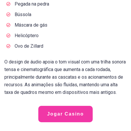
Pegada na pedra
Bússola
Máscara de gás
Helicóptero
Ovo de Zillard
O design de áudio apoia o tom visual com uma trilha sonora
tensa e cinematográfica que aumenta a cada rodada,
principalmente durante as cascatas e os acionamentos de
recursos. As animações são fluidas, mantendo uma alta
taxa de quadros mesmo em dispositivos mais antigos.
Jogar Casino