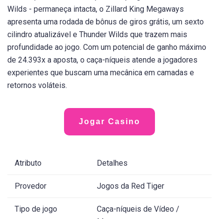
Wilds - permaneça intacta, o Zillard King Megaways
apresenta uma rodada de bônus de giros grátis, um sexto
cilindro atualizável e Thunder Wilds que trazem mais
profundidade ao jogo. Com um potencial de ganho máximo
de 24.393x a aposta, o caça-níqueis atende a jogadores
experientes que buscam uma mecânica em camadas e
retornos voláteis.
Jogar Casino
Atributo
Detalhes
Provedor
Jogos da Red Tiger
Tipo de jogo
Caça-níqueis de Vídeo /