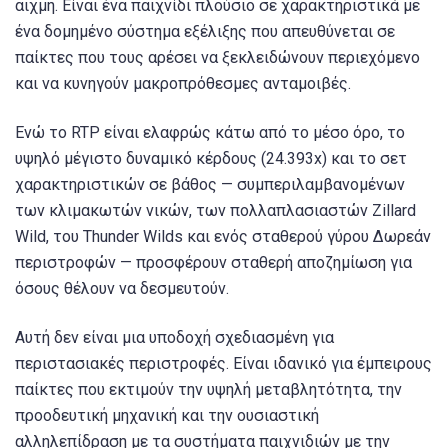
αιχμή. Είναι ένα παιχνίδι πλούσιο σε χαρακτηριστικά με
ένα δομημένο σύστημα εξέλιξης που απευθύνεται σε
παίκτες που τους αρέσει να ξεκλειδώνουν περιεχόμενο
και να κυνηγούν μακροπρόθεσμες ανταμοιβές.
Ενώ το RTP είναι ελαφρώς κάτω από το μέσο όρο, το
υψηλό μέγιστο δυναμικό κέρδους (24.393x) και το σετ
χαρακτηριστικών σε βάθος — συμπεριλαμβανομένων
των κλιμακωτών νικών, των πολλαπλασιαστών Zillard
Wild, του Thunder Wilds και ενός σταθερού γύρου Δωρεάν
περιστροφών — προσφέρουν σταθερή αποζημίωση για
όσους θέλουν να δεσμευτούν.
Αυτή δεν είναι μια υποδοχή σχεδιασμένη για
περιστασιακές περιστροφές. Είναι ιδανικό για έμπειρους
παίκτες που εκτιμούν την υψηλή μεταβλητότητα, την
προοδευτική μηχανική και την ουσιαστική
αλληλεπίδραση με τα συστήματα παιχνιδιών με την