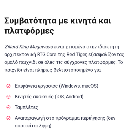
Συμβατότητα με κινητά και
πλατφόρμες
Zillard King Megaways
είναι χτισμένο στην ιδιόκτητη
αρχιτεκτονική RTG Core της Red Tiger, εξασφαλίζοντας
ομαλό παιχνίδι σε όλες τις σύγχρονες πλατφόρμες. Το
παιχνίδι είναι πλήρως βελτιστοποιημένο για:
Επιφάνεια εργασίας (Windows, macOS)
Κινητές συσκευές (iOS, Android)
Ταμπλέτες
Αναπαραγωγή στο πρόγραμμα περιήγησης (δεν
απαιτείται λήψη)