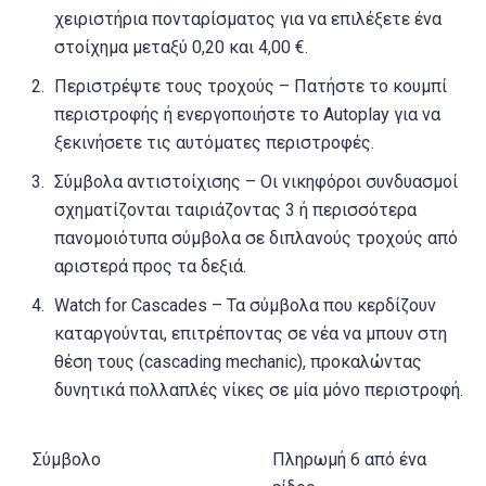
χειριστήρια πονταρίσματος για να επιλέξετε ένα
στοίχημα μεταξύ 0,20 και 4,00 €.
Περιστρέψτε τους τροχούς – Πατήστε το κουμπί
περιστροφής ή ενεργοποιήστε το Autoplay για να
ξεκινήσετε τις αυτόματες περιστροφές.
Σύμβολα αντιστοίχισης – Οι νικηφόροι συνδυασμοί
σχηματίζονται ταιριάζοντας 3 ή περισσότερα
πανομοιότυπα σύμβολα σε διπλανούς τροχούς από
αριστερά προς τα δεξιά.
Watch for Cascades – Τα σύμβολα που κερδίζουν
καταργούνται, επιτρέποντας σε νέα να μπουν στη
θέση τους (cascading mechanic), προκαλώντας
δυνητικά πολλαπλές νίκες σε μία μόνο περιστροφή.
Σύμβολο
Πληρωμή 6 από ένα