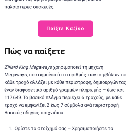
παλαιότερες συσκευές.
Παίξτε Καζίνο
Πώς να παίξετε
Zillard King Megaways
χρησιμοποιεί τη μηχανή
Megaways, που σημαίνει ότι ο αριθμός των συμβόλων σε
κάθε τροχό αλλάζει με κάθε περιστροφή, δημιουργώντας
έναν διαφορετικό αριθμό γραμμών πληρωμής — έως και
117.649. Το βασικό πλέγμα περιέχει 6 τροχούς, με κάθε
τροχό να εμφανίζει 2 έως 7 σύμβολα ανά περιστροφή.
Βασικές οδηγίες παιχνιδιού:
Ορίστε το στοίχημά σας – Χρησιμοποιήστε τα