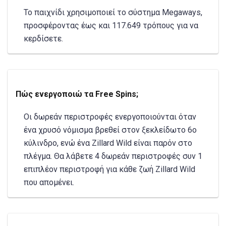
Το παιχνίδι χρησιμοποιεί το σύστημα Megaways,
προσφέροντας έως και 117.649 τρόπους για να
κερδίσετε.
Πώς ενεργοποιώ τα Free Spins;
Οι δωρεάν περιστροφές ενεργοποιούνται όταν
ένα χρυσό νόμισμα βρεθεί στον ξεκλείδωτο 6ο
κύλινδρο, ενώ ένα Zillard Wild είναι παρόν στο
πλέγμα. Θα λάβετε 4 δωρεάν περιστροφές συν 1
επιπλέον περιστροφή για κάθε ζωή Zillard Wild
που απομένει.