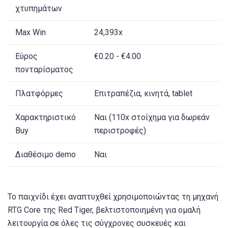
χτυπημάτων
Max Win
24,393x
Εύρος
€0.20 - €4.00
πονταρίσματος
Πλατφόρμες
Επιτραπέζια, κινητά, tablet
Χαρακτηριστικό
Ναι (110x στοίχημα για δωρεάν
Buy
περιστροφές)
Διαθέσιμο demo
Ναι
Το παιχνίδι έχει αναπτυχθεί χρησιμοποιώντας τη μηχανή
RTG Core της Red Tiger, βελτιστοποιημένη για ομαλή
λειτουργία σε όλες τις σύγχρονες συσκευές και