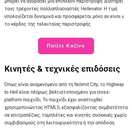
μπορεί να αγοράσει μία επιπλέον περιστροφή. Διατηρεί
τους τρέχοντες πολλαπλασιαστές Hellevator. Η τιμή
υπολογίζεται δυναμικά και προσφέρεται μόνο αν είναι ≤
το κέρδος της τελευταίας περιστροφής.
Παίξτε Καζίνο
Κινητές & τεχνικές επιδόσεις
Όπως είναι αναμενόμενο από τη Nolimit City, το Highway
to Hell είναι πλήρως βελτιστοποιημένο για cross-
platform παιχνίδι. Το παιχνίδι έχει αναπτυχθεί
χρησιμοποιώντας HTML5, εξασφαλίζοντας συμβατότητα
σε επιτραπέζιες, ταμπλέτες και κινητές συσκευές χωρίς
συμβιβασμούς στη λειτουργικότητα ή την απόδοση.