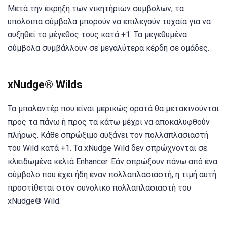
Μετά την έκρηξη των νικητήριων συμβόλων, τα
υπόλοιπα σύμβολα μπορούν να επιλεγούν τυχαία για να
αυξηθεί το μέγεθός τους κατά +1. Τα μεγεθυμένα
σύμβολα συμβάλλουν σε μεγαλύτερα κέρδη σε ομάδες.
xNudge® Wilds
Τα μπαλαντέρ που είναι μερικώς ορατά θα μετακινούνται
προς τα πάνω ή προς τα κάτω μέχρι να αποκαλυφθούν
πλήρως. Κάθε σπρώξιμο αυξάνει τον πολλαπλασιαστή
του Wild κατά +1. Τα xNudge Wild δεν σπρώχνονται σε
κλειδωμένα κελιά Enhancer. Εάν σπρώξουν πάνω από ένα
σύμβολο που έχει ήδη έναν πολλαπλασιαστή, η τιμή αυτή
προστίθεται στον συνολικό πολλαπλασιαστή του
xNudge® Wild.