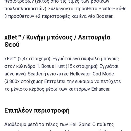
περιστροφών (εκτός από τις τιμές των βασικών
πολλαπλασιαστών). Συλλέγονται πρόσθετα Scatter- κάθε
3 προσθέτουν +2 περιστροφές και ένα νέο Booster.
xBet™ / Κυνήγι μπόνους / Λειτουργία
Θεού
xBet™ (2,4x στοίχημα): Εγγυάται ένα σύμβολο μπόνους
στον κύλινδρο 1. Bonus Hunt (15x στοίχημα): Εγγυάται
μόνο κενά, Scatter ή ενισχυτές Hellevator. God Mode
(3.800x στοίχημα): Επιτρέπει την ευκαιρία να πετύχετε
το μέγιστο κέρδος μέσω των κυττάρων Enhancer.
Επιπλέον περιστροφή
Διαθέσιμο μετά το τέλος των Hell Spins. Ο παίκτης