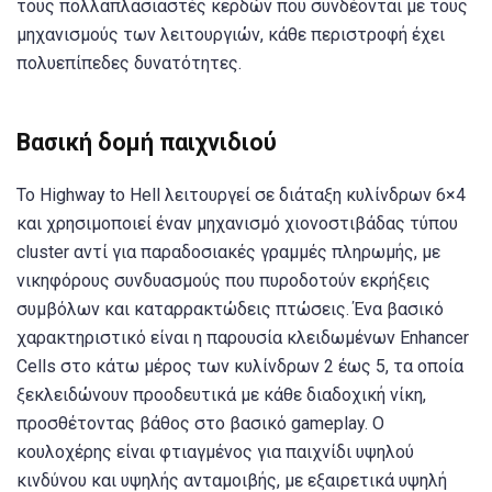
τους πολλαπλασιαστές κερδών που συνδέονται με τους
μηχανισμούς των λειτουργιών, κάθε περιστροφή έχει
πολυεπίπεδες δυνατότητες.
Βασική δομή παιχνιδιού
Το Highway to Hell λειτουργεί σε διάταξη κυλίνδρων 6×4
και χρησιμοποιεί έναν μηχανισμό χιονοστιβάδας τύπου
cluster αντί για παραδοσιακές γραμμές πληρωμής, με
νικηφόρους συνδυασμούς που πυροδοτούν εκρήξεις
συμβόλων και καταρρακτώδεις πτώσεις. Ένα βασικό
χαρακτηριστικό είναι η παρουσία κλειδωμένων Enhancer
Cells στο κάτω μέρος των κυλίνδρων 2 έως 5, τα οποία
ξεκλειδώνουν προοδευτικά με κάθε διαδοχική νίκη,
προσθέτοντας βάθος στο βασικό gameplay. Ο
κουλοχέρης είναι φτιαγμένος για παιχνίδι υψηλού
κινδύνου και υψηλής ανταμοιβής, με εξαιρετικά υψηλή