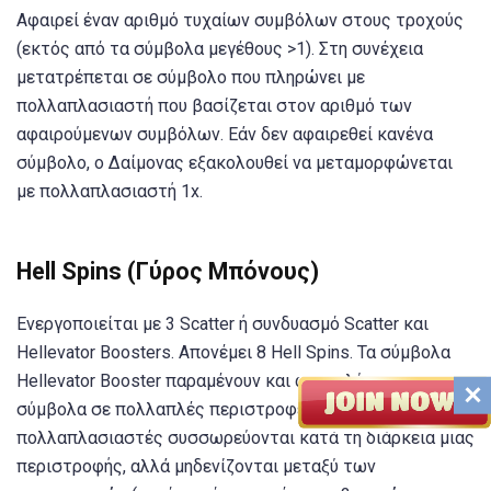
Αφαιρεί έναν αριθμό τυχαίων συμβόλων στους τροχούς
(εκτός από τα σύμβολα μεγέθους >1). Στη συνέχεια
μετατρέπεται σε σύμβολο που πληρώνει με
πολλαπλασιαστή που βασίζεται στον αριθμό των
αφαιρούμενων συμβόλων. Εάν δεν αφαιρεθεί κανένα
σύμβολο, ο Δαίμονας εξακολουθεί να μεταμορφώνεται
με πολλαπλασιαστή 1x.
Hell Spins (Γύρος Μπόνους)
Ενεργοποιείται με 3 Scatter ή συνδυασμό Scatter και
Hellevator Boosters. Απονέμει 8 Hell Spins. Τα σύμβολα
Hellevator Booster παραμένουν και αποκαλύπτουν
σύμβολα σε πολλαπλές περιστροφές. Οι
πολλαπλασιαστές συσσωρεύονται κατά τη διάρκεια μιας
περιστροφής, αλλά μηδενίζονται μεταξύ των