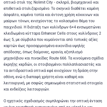
οπτικό στυλ της Nolimit City - σκληρό, βιομηχανικό και
επιθετικά στυλιζαρισμένο. Το σκηνικό διαθέτει καμένη
άσφαλτο, καμένα τοπία και έντονη χρήση κόκκινων και
μαύρων τόνων, ενισχύοντας το κολασμένο θέμα του
παιχνιδιού. Η διάταξη των κυλίνδρων 6×4 ενσωματώνει
κλειδωμένα κύτταρα Enhancer Cells στους κυλίνδρους 2
έως 5, με σύμβολα που κυμαίνονται από τυπικές αξίες
καρτών έως προσαρμοσμένα εικονίδια υψηλής
απόδοσης, όπως δαίμονες, κρανία, εξοπλισμό
μηχανόβιου και πινακίδες Route 666. Τα κινούμενα σχέδια
έκρηξης κερδών, οι στοιβαγμένοι πολλαπλασιαστές και
τα αντιδραστικά οπτικά εφέ ενισχύουν τη δράση στην
οθόνη, ενώ η διεπαφή χρήστη είναι καθαρή και
λειτουργική, με σαφώς σημειωμένα στατιστικά στοιχεία
και ενδείξεις λειτουργιών.
Ο ηχητικός σχεδιασμός συμπληρώνει την οπτική ένταση