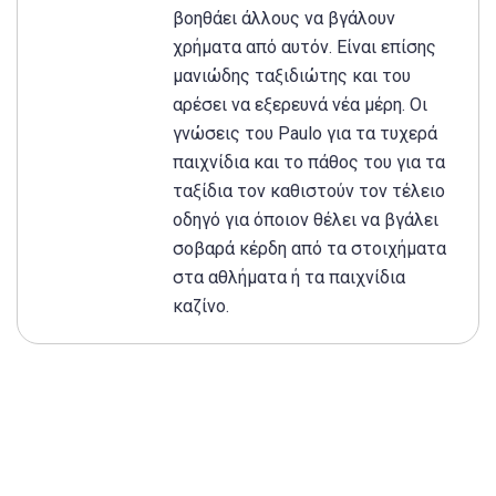
βοηθάει άλλους να βγάλουν
χρήματα από αυτόν. Είναι επίσης
μανιώδης ταξιδιώτης και του
αρέσει να εξερευνά νέα μέρη. Οι
γνώσεις του Paulo για τα τυχερά
παιχνίδια και το πάθος του για τα
ταξίδια τον καθιστούν τον τέλειο
οδηγό για όποιον θέλει να βγάλει
σοβαρά κέρδη από τα στοιχήματα
στα αθλήματα ή τα παιχνίδια
καζίνο.