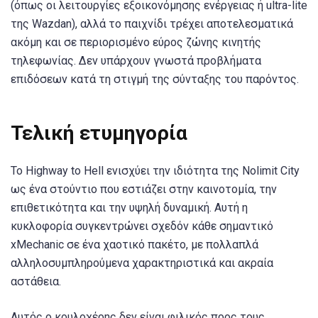
(όπως οι λειτουργίες εξοικονόμησης ενέργειας ή ultra-lite
της Wazdan), αλλά το παιχνίδι τρέχει αποτελεσματικά
ακόμη και σε περιορισμένο εύρος ζώνης κινητής
τηλεφωνίας. Δεν υπάρχουν γνωστά προβλήματα
επιδόσεων κατά τη στιγμή της σύνταξης του παρόντος.
Τελική ετυμηγορία
Το Highway to Hell ενισχύει την ιδιότητα της Nolimit City
ως ένα στούντιο που εστιάζει στην καινοτομία, την
επιθετικότητα και την υψηλή δυναμική. Αυτή η
κυκλοφορία συγκεντρώνει σχεδόν κάθε σημαντικό
xMechanic σε ένα χαοτικό πακέτο, με πολλαπλά
αλληλοσυμπληρούμενα χαρακτηριστικά και ακραία
αστάθεια.
Αυτός ο κουλοχέρης δεν είναι φιλικός προς τους