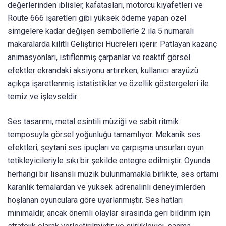
değerlerinden iblisler, kafatasları, motorcu kıyafetleri ve
Route 666 işaretleri gibi yüksek ödeme yapan özel
simgelere kadar değişen sembollerle 2 ila 5 numaralı
makaralarda kilitli Geliştirici Hücreleri içerir. Patlayan kazanç
animasyonları, istiflenmiş çarpanlar ve reaktif görsel
efektler ekrandaki aksiyonu artırırken, kullanıcı arayüzü
açıkça işaretlenmiş istatistikler ve özellik göstergeleri ile
temiz ve işlevseldir.
Ses tasarımı, metal esintili müziği ve sabit ritmik
temposuyla görsel yoğunluğu tamamlıyor. Mekanik ses
efektleri, şeytani ses ipuçları ve çarpışma unsurları oyun
tetikleyicileriyle sıkı bir şekilde entegre edilmiştir. Oyunda
herhangi bir lisanslı müzik bulunmamakla birlikte, ses ortamı
karanlık temalardan ve yüksek adrenalinli deneyimlerden
hoşlanan oyunculara göre uyarlanmıştır. Ses hatları
minimaldir, ancak önemli olaylar sırasında geri bildirim için