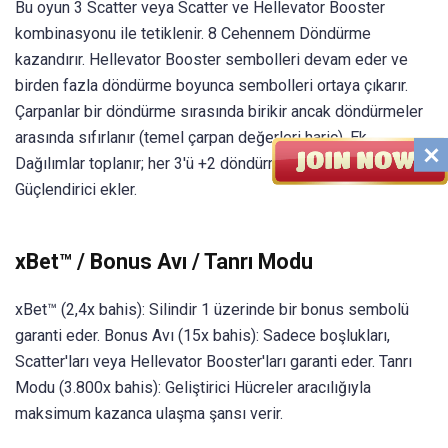
Bu oyun 3 Scatter veya Scatter ve Hellevator Booster
kombinasyonu ile tetiklenir. 8 Cehennem Döndürme
kazandırır. Hellevator Booster sembolleri devam eder ve
birden fazla döndürme boyunca sembolleri ortaya çıkarır.
Çarpanlar bir döndürme sırasında birikir ancak döndürmeler
arasında sıfırlanır (temel çarpan değerleri hariç). Ek
Dağılımlar toplanır; her 3'ü +2 döndürme ve yeni bir
Güçlendirici ekler.
xBet™ / Bonus Avı / Tanrı Modu
xBet™ (2,4x bahis): Silindir 1 üzerinde bir bonus sembolü
garanti eder. Bonus Avı (15x bahis): Sadece boşlukları,
Scatter'ları veya Hellevator Booster'ları garanti eder. Tanrı
Modu (3.800x bahis): Geliştirici Hücreler aracılığıyla
maksimum kazanca ulaşma şansı verir.