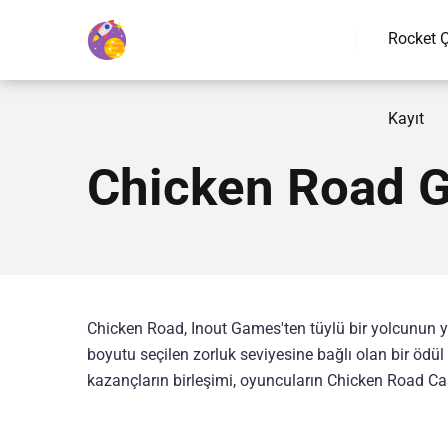
Rocket 
Kayıt
Chicken Road 
Chicken Road, Inout Games'ten tüylü bir yolcunun y
boyutu seçilen zorluk seviyesine bağlı olan bir ödül
kazançların birleşimi, oyuncuların Chicken Road Cas