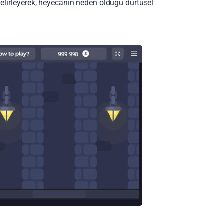
elirleyerek, heyecanın neden olduğu dürtüsel