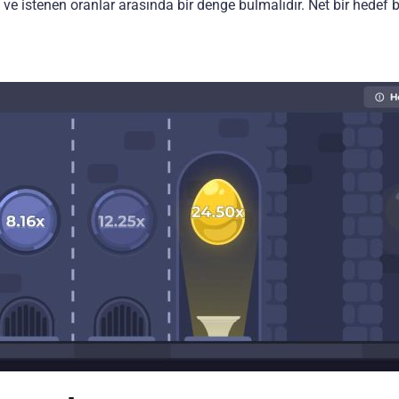
e istenen oranlar arasında bir denge bulmalıdır. Net bir hedef b