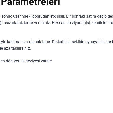
 Parametreleri
sonuç üzerindeki doğrudan etkisidir. Bir sonraki satıra geçip geç
sız olarak karar verirsiniz. Her casino ziyaretçisi, kendisini m
eyle katılmanıza olanak tanır. Dikkatli bir şekilde oynayabilir, tu
azaltabilirsiniz.
n dört zorluk seviyesi vardır: