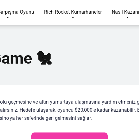
Çarpışma Oyunu
Rich Rocket Kumarhaneler
Nasıl Kazanı
Game 🐔
olu geçmesine ve altın yumurtaya ulaşmasına yardım etmeniz ger
 alırsınız. Hedefe ulaşarak, oyuncu $20,000'e kadar kazanabilir. 
ino'ya her seferinde geri gelmesini sağlar.