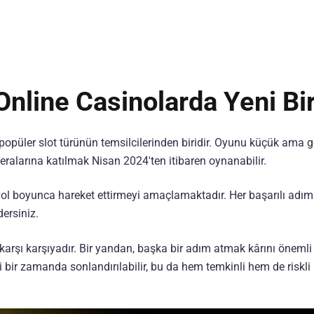
line Casinolarda Yeni Bi
püler slot türünün temsilcilerinden biridir. Oyunu küçük ama g
eralarına katılmak Nisan 2024'ten itibaren oynanabilir.
ğu yol boyunca hareket ettirmeyi amaçlamaktadır. Her başarılı ad
dersiniz.
arşı karşıyadır. Bir yandan, başka bir adım atmak kârını önemli ö
 bir zamanda sonlandırılabilir, bu da hem temkinli hem de riskli