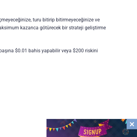
meyeceğinize, turu bitirip bitirmeyeceğinize ve
aksimum kazanca götürecek bir strateji geliştirme
r başına $0.01 bahis yapabilir veya $200 riskini