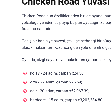
Chicken Road Yuvası
Chicken Road'nun özelliklerinden biri de oyuncunun 
yolculuğa yeniden başlayıp başlamayacağınıza bağım
fırsatına sahiptir.
Geniş bir bahis yelpazesi, çekilişe herhangi bir bütç
alarak maksimum kazanca giden yolu önemli ölçüde 
Oyunda, çizgi sayısını ve maksimum çarpanı etkileye
kolay - 24 adım, çarpan x24,50;
orta - 22 adım, çarpan x2,254;
ağır - 20 adım, çarpan x52,067.39;
hardcore - 15 adım, çarpan x3,203,384.80.