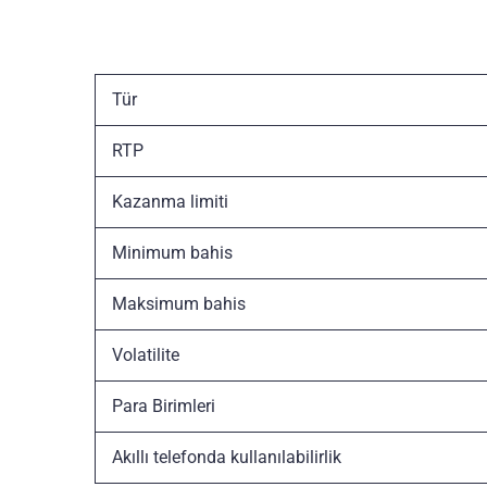
Tür
RTP
Kazanma limiti
Minimum bahis
Maksimum bahis
Volatilite
Para Birimleri
Akıllı telefonda kullanılabilirlik