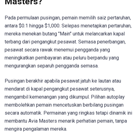
Masters?
Pada permulaan pusingan, pemain memilih saiz pertaruhan,
antara $0.1 hingga $1,000. Selepas menetapkan pertaruhan,
mereka menekan butang "Main" untuk melancarkan kapal
terbang dari pengangkut pesawat. Semasa penerbangan,
pesawat secara rawak menemui pengganda yang
meningkatkan pembayaran atau peluru berpandu yang
mengurangkan separuh pengganda semasa.
Pusingan berakhir apabila pesawat jatuh ke lautan atau
mendarat di kapal pengangkut pesawat seterusnya,
mengambil kemenangan yang dikumpul. Pilihan autoplay
membolehkan pemain mencetuskan berbilang pusingan
secara automatik. Permainan yang ringkas tetapi dinamik ini
membantu Avia Masters menarik perhatian pemain, tanpa
mengira pengalaman mereka.