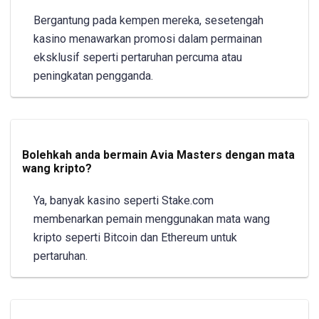
Bergantung pada kempen mereka, sesetengah
kasino menawarkan promosi dalam permainan
eksklusif seperti pertaruhan percuma atau
peningkatan pengganda.
Bolehkah anda bermain Avia Masters dengan mata
wang kripto?
Ya, banyak kasino seperti Stake.com
membenarkan pemain menggunakan mata wang
kripto seperti Bitcoin dan Ethereum untuk
pertaruhan.