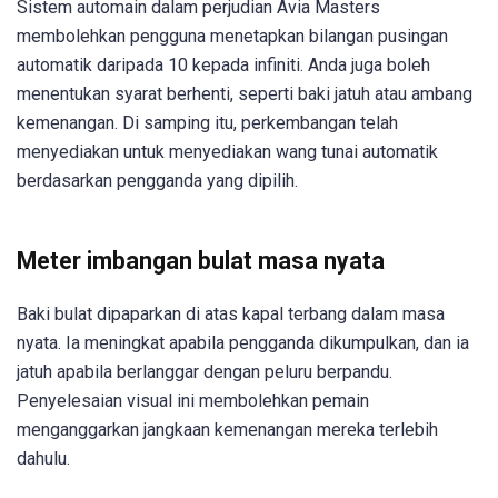
Sistem automain dalam perjudian Avia Masters
membolehkan pengguna menetapkan bilangan pusingan
automatik daripada 10 kepada infiniti. Anda juga boleh
menentukan syarat berhenti, seperti baki jatuh atau ambang
kemenangan. Di samping itu, perkembangan telah
menyediakan untuk menyediakan wang tunai automatik
berdasarkan pengganda yang dipilih.
Meter imbangan bulat masa nyata
Baki bulat dipaparkan di atas kapal terbang dalam masa
nyata. Ia meningkat apabila pengganda dikumpulkan, dan ia
jatuh apabila berlanggar dengan peluru berpandu.
Penyelesaian visual ini membolehkan pemain
menganggarkan jangkaan kemenangan mereka terlebih
dahulu.