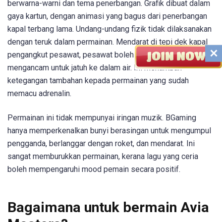
berwarna-warni dan tema penerbangan. Grafik dibuat dalam
gaya kartun, dengan animasi yang bagus dari penerbangan
kapal terbang lama. Undang-undang fizik tidak dilaksanakan
dengan teruk dalam permainan. Mendarat di tepi dek kapal
pengangkut pesawat, pesawat boleh condong mengancam,
mengancam untuk jatuh ke dalam air. Ini menambah
ketegangan tambahan kepada permainan yang sudah
memacu adrenalin.
Permainan ini tidak mempunyai iringan muzik. BGaming
hanya memperkenalkan bunyi berasingan untuk mengumpul
pengganda, berlanggar dengan roket, dan mendarat. Ini
sangat memburukkan permainan, kerana lagu yang ceria
boleh mempengaruhi mood pemain secara positif.
Bagaimana untuk bermain Avia