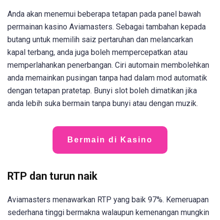
Anda akan menemui beberapa tetapan pada panel bawah
permainan kasino Aviamasters. Sebagai tambahan kepada
butang untuk memilih saiz pertaruhan dan melancarkan
kapal terbang, anda juga boleh mempercepatkan atau
memperlahankan penerbangan. Ciri automain membolehkan
anda memainkan pusingan tanpa had dalam mod automatik
dengan tetapan pratetap. Bunyi slot boleh dimatikan jika
anda lebih suka bermain tanpa bunyi atau dengan muzik.
Bermain di Kasino
RTP dan turun naik
Aviamasters menawarkan RTP yang baik 97%. Kemeruapan
sederhana tinggi bermakna walaupun kemenangan mungkin