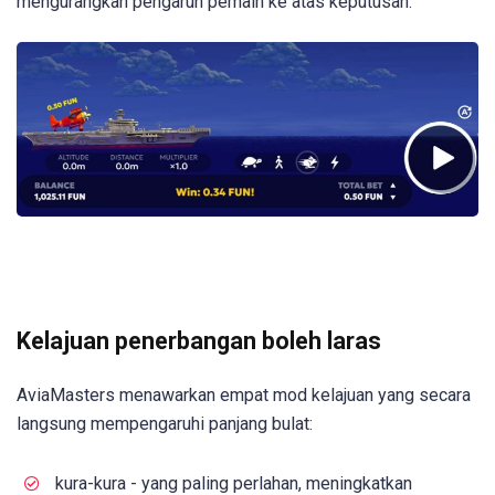
mengurangkan pengaruh pemain ke atas keputusan.
Kelajuan penerbangan boleh laras
AviaMasters menawarkan empat mod kelajuan yang secara
langsung mempengaruhi panjang bulat:
kura-kura - yang paling perlahan, meningkatkan