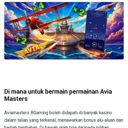
Di mana untuk bermain permainan Avia
Masters
Aviamasters BGaming boleh didapati di banyak kasino
dalam talian yang terkenal, menawarkan bonus alu-aluan dan
hadiah tambahan. Di bawah ialah tiga daripada pilihan