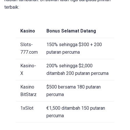
terbaik:
Kasino
Bonus Selamat Datang
Slots-
150% sehingga $300 + 200
777.com
putaran percuma
Kasino-
200% sehingga $2,000
X
ditambah 200 putaran percuma
Kasino
$500 bersama 180 putaran
BitStarz
percuma
1xSlot
€1,500 ditambah 150 putaran
percuma