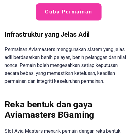
Cuba Permainan
Infrastruktur yang Jelas Adil
Permainan Aviamasters menggunakan sistem yang jelas
adil berdasarkan benih pelayan, benih pelanggan dan nilai
nonce. Pemain boleh mengesahkan setiap keputusan
secara bebas, yang memastikan ketelusan, keadilan
permainan dan integriti keseluruhan permainan.
Reka bentuk dan gaya
Aviamasters BGaming
Slot Avia Masters menarik pemain dengan reka bentuk