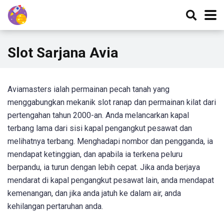
Slot Sarjana Avia
Aviamasters ialah permainan pecah tanah yang
menggabungkan mekanik slot ranap dan permainan kilat dari
pertengahan tahun 2000-an. Anda melancarkan kapal
terbang lama dari sisi kapal pengangkut pesawat dan
melihatnya terbang. Menghadapi nombor dan pengganda, ia
mendapat ketinggian, dan apabila ia terkena peluru
berpandu, ia turun dengan lebih cepat. Jika anda berjaya
mendarat di kapal pengangkut pesawat lain, anda mendapat
kemenangan, dan jika anda jatuh ke dalam air, anda
kehilangan pertaruhan anda.