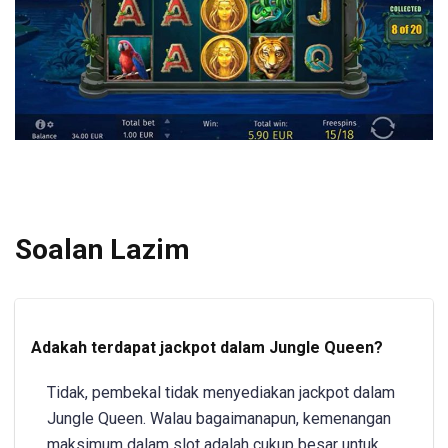
Soalan Lazim
Adakah terdapat jackpot dalam Jungle Queen?
Tidak, pembekal tidak menyediakan jackpot dalam
Jungle Queen. Walau bagaimanapun, kemenangan
maksimum dalam slot adalah cukup besar untuk