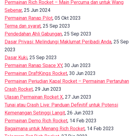
Permainan Rich Rocket – Main Percuma dan untuk Wang
Sebenar
, 25 Jun 2024
Permainan Ranap Pilot
, 05 Okt 2023
Terma dan syarat
, 25 Sep 2023
Pendedahan Ahli Gabungan
, 25 Sep 2023
Dasar Privasi: Melindungi Maklumat Peribadi Anda
, 25 Sep
2023
Dasar Kuki
, 25 Sep 2023
Permainan Ranap Space XY
, 30 Jun 2023
Permainan DraftKings Rocket
, 30 Jun 2023
Permainan Perjudian Kapal Rocket – Permainan Pertaruhan
Crash Rocket
, 29 Jun 2023
Ulasan Permainan Rocket X
, 27 Jun 2023
Tunai atau Crash Live: Panduan Definitif untuk Potensi
Kemenangan Setinggi Langit
, 26 Jun 2023
Permainan Demo Rich Rocket
, 14 Feb 2023
Bagaimana untuk Menang Rich Rocket
, 14 Feb 2023