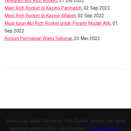
Telegram Bot Rich Rocket
, 27 Dis 2022
Main Rich Rocket di Kasino Parimatch
, 02 Sep 2022
Main Rich Rocket di Kasino 4Rabet
, 02 Sep 2022
Muat turun Apl Rich Rocket untuk Peranti Mudah Alih
, 01
Sep 2022
Rocket Permainan Wang Sebenar
, 25 Mei 2022
Semua hak untuk Permainan Rich Rocket, jenama dan tanda
dagangan adalah milik Lucky Elephant -
luckyelephant.in