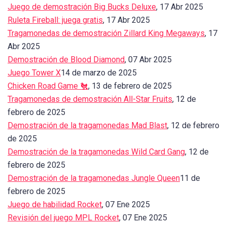
Juego de demostración Big Bucks Deluxe
, 17 Abr 2025
Ruleta Fireball: juega gratis
, 17 Abr 2025
Tragamonedas de demostración Zillard King Megaways
, 17
Abr 2025
Demostración de Blood Diamond
, 07 Abr 2025
Juego Tower X
14 de marzo de 2025
Chicken Road Game 🐔
, 13 de febrero de 2025
Tragamonedas de demostración All-Star Fruits
, 12 de
febrero de 2025
Demostración de la tragamonedas Mad Blast
, 12 de febrero
de 2025
Demostración de la tragamonedas Wild Card Gang
, 12 de
febrero de 2025
Demostración de la tragamonedas Jungle Queen
11 de
febrero de 2025
Juego de habilidad Rocket
, 07 Ene 2025
Revisión del juego MPL Rocket
, 07 Ene 2025