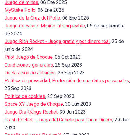
Juego de minas
, 06 Ene 2025
MyStake Pollo
, 06 Ene 2025
Juego de la Cruz del Pollo
, 06 Ene 2025
Juego de casino Misión infranqueable
, 05 de septiembre
de 2024
Juego Rich Rocket - Juega gratis y por dinero real
, 25 de
junio de 2024
Pilot Juego de Choque
, 05 Oct 2023
Condiciones generales
, 25 Sep 2023
Declaración de afiliación
, 25 Sep 2023
Política de privacidad: Protección de sus datos personales
,
25 Sep 2023
Política de cookies
, 25 Sep 2023
Space XY Juego de Choque
, 30 Jun 2023
Juego DraftKings Rocket
, 30 Jun 2023
Crash Rocket - Juego del Cohete para Ganar Dinero
, 29 Jun
2023