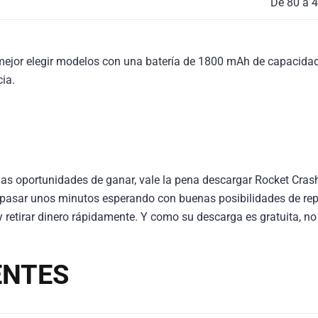
De 80 a 
mejor elegir modelos con una batería de 1800 mAh de capacidad.
cia.
las oportunidades de ganar, vale la pena descargar Rocket Crash
 pasar unos minutos esperando con buenas posibilidades de rep
r y retirar dinero rápidamente. Y como su descarga es gratuita, 
ENTES