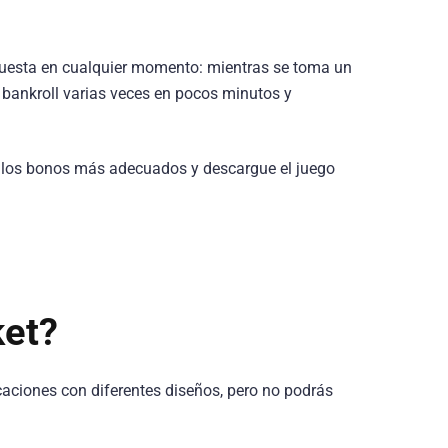
apuesta en cualquier momento: mientras se toma un
u bankroll varias veces en pocos minutos y
ija los bonos más adecuados y descargue el juego
ket?
icaciones con diferentes diseños, pero no podrás