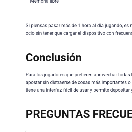
Memoria libre
Si piensas pasar más de 1 hora al día jugando, es 
ocio sin tener que cargar el dispositivo con frecuen
Conclusión
Para los jugadores que prefieren aprovechar todas 
apostar sin distraerse de cosas más importantes o
tiene una interfaz fácil de usar y permite deposita
PREGUNTAS FRECU