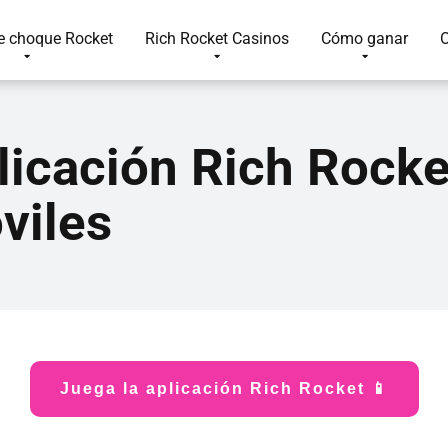
e choque Rocket
Rich Rocket Casinos
Cómo ganar
O
licación Rich Rocke
viles
Juega la aplicación Rich Rocket 📱