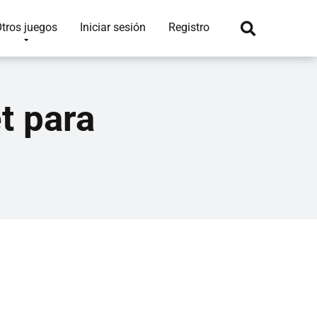
tros juegos
Iniciar sesión
Registro
t para