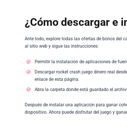
¿Cómo descargar e in
Ante todo, explore todas las ofertas de bonos del c
al sitio web y sigue las instrucciones:
Permitir la instalación de aplicaciones de fue
Descargar rocket crash juego dinero real desde 
enlace de esta página.
Abra la carpeta donde está guardado el archivo 
Después de instalar una aplicación para ganar cohet
dispositivo. Ahora puede disfrutar del juego y gan