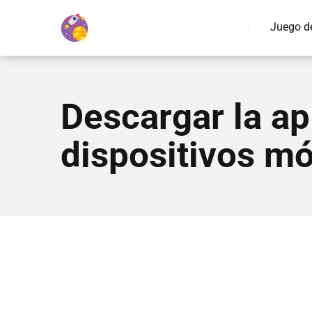
Juego d
Descargar la ap
dispositivos mó