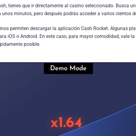
ash, tienes que ir directamente al casino seleccionado. Busca un
a unos minutos, pero después podrás acceder a varios cientos de
sinos permiten descargar la aplicación Cash Rocket. Algunas pl
ra iOS o Android. En este caso, para mayor comodidad, vale la p
rápidamente posible.