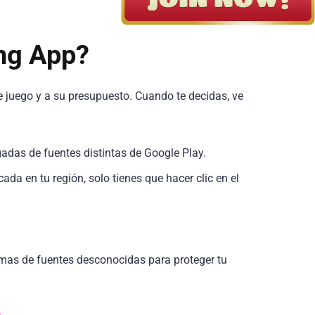
ing App?
de juego y a su presupuesto. Cuando te decidas, ve
rgadas de fuentes distintas de Google Play.
ada en tu región, solo tienes que hacer clic en el
ramas de fuentes desconocidas para proteger tu