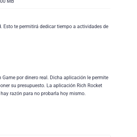
400 MB
 Esto te permitirá dedicar tiempo a actividades de
 Game por dinero real. Dicha aplicación le permite
oner su presupuesto. La aplicación Rich Rocket
no hay razón para no probarla hoy mismo.