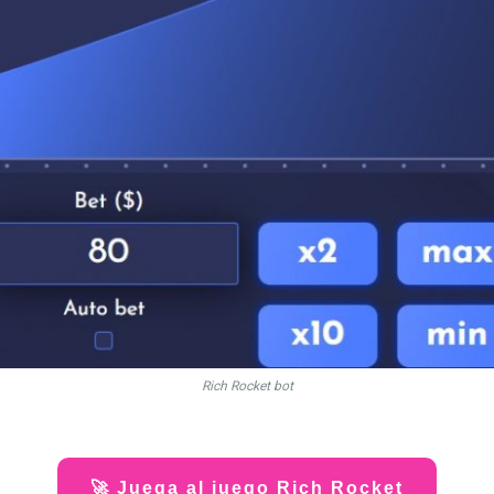
Rich Rocket bot
🚀 Juega al juego Rich Rocket