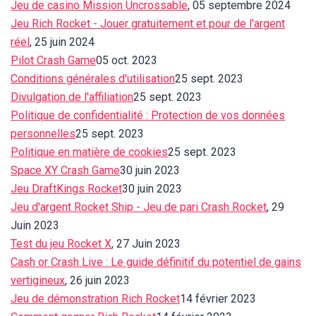
Jeu de casino Mission Uncrossable
, 05 septembre 2024
Jeu Rich Rocket - Jouer gratuitement et pour de l'argent
réel
, 25 juin 2024
Pilot Crash Game
05 oct. 2023
Conditions générales d'utilisation
25 sept. 2023
Divulgation de l'affiliation
25 sept. 2023
Politique de confidentialité : Protection de vos données
personnelles
25 sept. 2023
Politique en matière de cookies
25 sept. 2023
Space XY Crash Game
30 juin 2023
Jeu DraftKings Rocket
30 juin 2023
Jeu d'argent Rocket Ship - Jeu de pari Crash Rocket
, 29
Juin 2023
Test du jeu Rocket X
, 27 Juin 2023
Cash or Crash Live : Le guide définitif du potentiel de gains
vertigineux
, 26 juin 2023
Jeu de démonstration Rich Rocket
14 février 2023