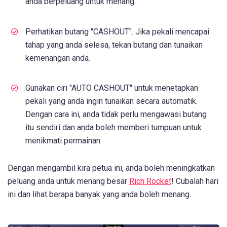
anda berpeluang untuk menang.
Perhatikan butang "CASHOUT". Jika pekali mencapai
tahap yang anda selesa, tekan butang dan tunaikan
kemenangan anda.
Gunakan ciri "AUTO CASHOUT" untuk menetapkan
pekali yang anda ingin tunaikan secara automatik.
Dengan cara ini, anda tidak perlu mengawasi butang
itu sendiri dan anda boleh memberi tumpuan untuk
menikmati permainan.
Dengan mengambil kira petua ini, anda boleh meningkatkan
peluang anda untuk menang besar
Rich Rocket
! Cubalah hari
ini dan lihat berapa banyak yang anda boleh menang.