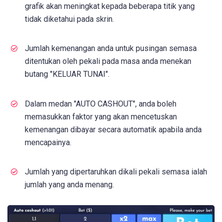
grafik akan meningkat kepada beberapa titik yang
tidak diketahui pada skrin.
Jumlah kemenangan anda untuk pusingan semasa
ditentukan oleh pekali pada masa anda menekan
butang "KELUAR TUNAI".
Dalam medan "AUTO CASHOUT", anda boleh
memasukkan faktor yang akan mencetuskan
kemenangan dibayar secara automatik apabila anda
mencapainya.
Jumlah yang dipertaruhkan dikali pekali semasa ialah
jumlah yang anda menang.