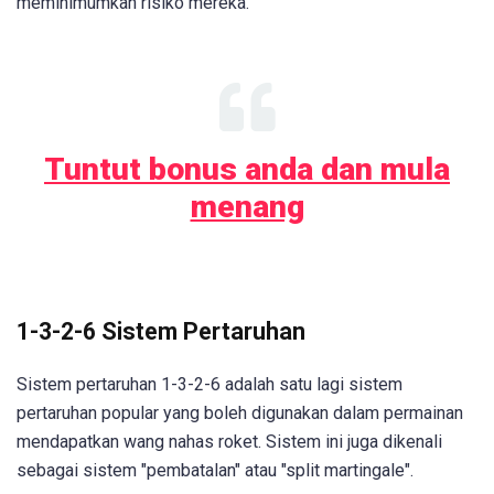
meminimumkan risiko mereka.
Tuntut bonus anda dan mula
menang
1-3-2-6 Sistem Pertaruhan
Sistem pertaruhan 1-3-2-6 adalah satu lagi sistem
pertaruhan popular yang boleh digunakan dalam permainan
mendapatkan wang nahas roket. Sistem ini juga dikenali
sebagai sistem "pembatalan" atau "split martingale".