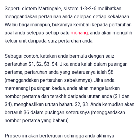
Seperti sistem Martingale, sistem 1-3-2-6 melibatkan
menggandakan pertaruhan anda selepas setiap kekalahan.
Walau bagaimanapun, bukannya kembali kepada pertaruhan
asal anda selepas setiap satu
menang
, anda akan mengalih
keluar unit daripada saiz pertaruhan anda.
Sebagai contoh, katakan anda bermula dengan saiz
pertaruhan $1, $2, $3, $4. Jika anda kalah dalam pusingan
pertama, pertaruhan anda yang seterusnya ialah $8
(menggandakan pertaruhan sebelumnya). Jika anda
memenangi pusingan kedua, anda akan mengeluarkan
nombor pertama dan terakhir daripada urutan anda ($1 dan
$4), menghasilkan urutan baharu $2, $3. Anda kemudian akan
bertaruh $6 dalam pusingan seterusnya (menggandakan
nombor pertama yang baharu).
Proses ini akan berterusan sehingga anda akhirnya