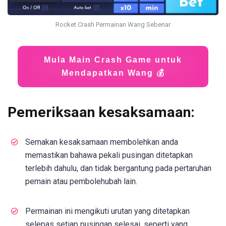
Rocket Crash Permainan Wang Sebenar
Mula Main Crash Game untuk
Mendapatkan Wang 💰
Pemeriksaan kesaksamaan:
Semakan kesaksamaan membolehkan anda
memastikan bahawa pekali pusingan ditetapkan
terlebih dahulu, dan tidak bergantung pada pertaruhan
pemain atau pembolehubah lain.
Permainan ini mengikuti urutan yang ditetapkan
selepas setiap pusingan selesai, seperti yang