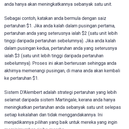
anda hanya akan meningkatkannya sebanyak satu unit.
Sebagai contoh, katakan anda bermula dengan saiz
pertaruhan $1. Jika anda kalah dalam pusingan pertama,
pertaruhan anda yang seterusnya ialah $2 (satu unit lebih
tinggi daripada pertaruhan sebelumnya). Jika anda kalah
dalam pusingan kedua, pertaruhan anda yang seterusnya
ialah $3 (satu unit lebih tinggi daripada pertaruhan
sebelumnya). Proses ini akan berterusan sehingga anda
akhirnya memenangi pusingan, di mana anda akan kembali
ke pertaruhan $1.
Sistem D'Alembert adalah strategi pertaruhan yang lebih
selamat daripada sistem Martingale, kerana anda hanya
meningkatkan pertaruhan anda sebanyak satu unit selepas
setiap kekalahan dan tidak menggandakannya. Ini
menjadikannya pilihan yang baik untuk mereka yang ingin