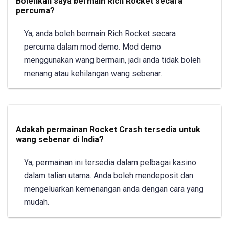
Bolehkah saya bermain Rich Rocket secara
percuma?
Ya, anda boleh bermain Rich Rocket secara
percuma dalam mod demo. Mod demo
menggunakan wang bermain, jadi anda tidak boleh
menang atau kehilangan wang sebenar.
Adakah permainan Rocket Crash tersedia untuk
wang sebenar di India?
Ya, permainan ini tersedia dalam pelbagai kasino
dalam talian utama. Anda boleh mendeposit dan
mengeluarkan kemenangan anda dengan cara yang
mudah.