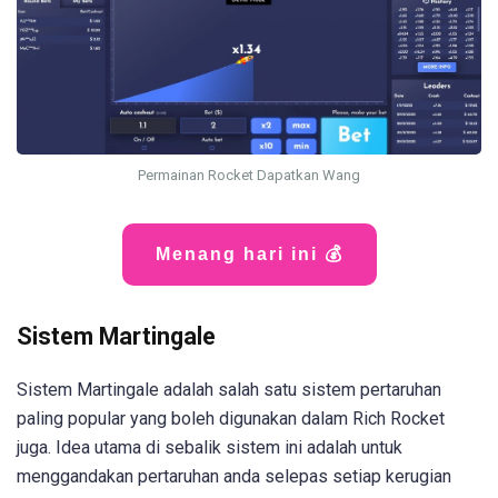
Permainan Rocket Dapatkan Wang
Menang hari ini 💰
Sistem Martingale
Sistem Martingale adalah salah satu sistem pertaruhan
paling popular yang boleh digunakan dalam Rich Rocket
juga. Idea utama di sebalik sistem ini adalah untuk
menggandakan pertaruhan anda selepas setiap kerugian