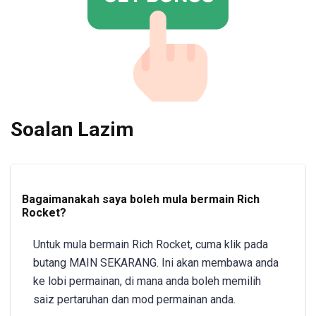
Soalan Lazim
Bagaimanakah saya boleh mula bermain Rich
Rocket?
Untuk mula bermain Rich Rocket, cuma klik pada
butang MAIN SEKARANG. Ini akan membawa anda
ke lobi permainan, di mana anda boleh memilih
saiz pertaruhan dan mod permainan anda.