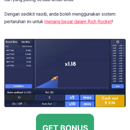
Dengan sedikit nasib, anda boleh menggunakan sistem
pertaruhan ini untuk
menang besar dalam Rich Rocket
!