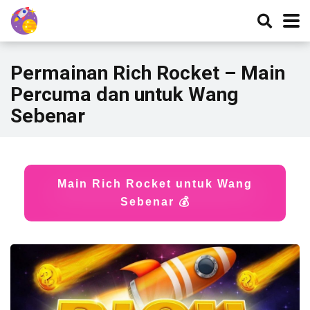
Permainan Rich Rocket – Main
Percuma dan untuk Wang
Sebenar
Main Rich Rocket untuk Wang
Sebenar 💰