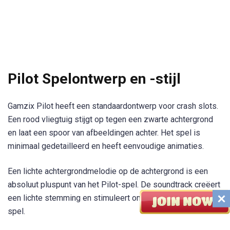
Pilot Spelontwerp en -stijl
Gamzix Pilot heeft een standaardontwerp voor crash slots.
Een rood vliegtuig stijgt op tegen een zwarte achtergrond
en laat een spoor van afbeeldingen achter. Het spel is
minimaal gedetailleerd en heeft eenvoudige animaties.
Een lichte achtergrondmelodie op de achtergrond is een
absoluut pluspunt van het Pilot-spel. De soundtrack creëert
een lichte stemming en stimuleert om door te gaan met het
spel.