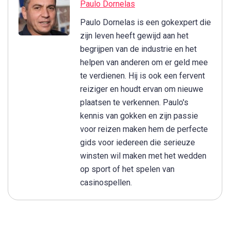
Paulo Dornelas
Paulo Dornelas is een gokexpert die
zijn leven heeft gewijd aan het
begrijpen van de industrie en het
helpen van anderen om er geld mee
te verdienen. Hij is ook een fervent
reiziger en houdt ervan om nieuwe
plaatsen te verkennen. Paulo's
kennis van gokken en zijn passie
voor reizen maken hem de perfecte
gids voor iedereen die serieuze
winsten wil maken met het wedden
op sport of het spelen van
casinospellen.