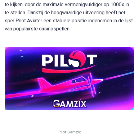
te kijken, door de maximale vermenigvuldiger op 1000x in
te stellen. Dankzij de hoogwaardige uitvoering heeft het
spel Pilot Aviator een stabiele positie ingenomen in de lijst
van populairste casinospellen.
Pilot Gamzix