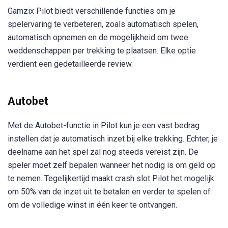
Gamzix Pilot biedt verschillende functies om je
spelervaring te verbeteren, zoals automatisch spelen,
automatisch opnemen en de mogelijkheid om twee
weddenschappen per trekking te plaatsen. Elke optie
verdient een gedetailleerde review.
Autobet
Met de Autobet-functie in Pilot kun je een vast bedrag
instellen dat je automatisch inzet bij elke trekking. Echter, je
deelname aan het spel zal nog steeds vereist zijn. De
speler moet zelf bepalen wanneer het nodig is om geld op
te nemen. Tegelijkertijd maakt crash slot Pilot het mogelijk
om 50% van de inzet uit te betalen en verder te spelen of
om de volledige winst in één keer te ontvangen.