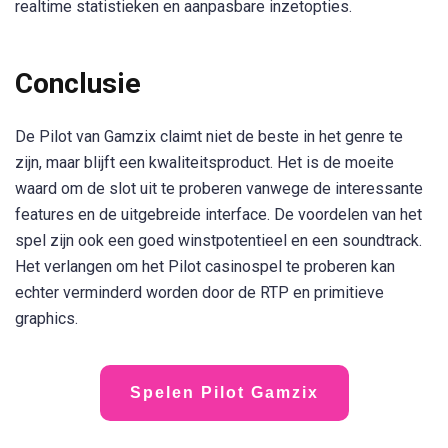
realtime statistieken en aanpasbare inzetopties.
Conclusie
De Pilot van Gamzix claimt niet de beste in het genre te
zijn, maar blijft een kwaliteitsproduct. Het is de moeite
waard om de slot uit te proberen vanwege de interessante
features en de uitgebreide interface. De voordelen van het
spel zijn ook een goed winstpotentieel en een soundtrack.
Het verlangen om het Pilot casinospel te proberen kan
echter verminderd worden door de RTP en primitieve
graphics.
Spelen Pilot Gamzix