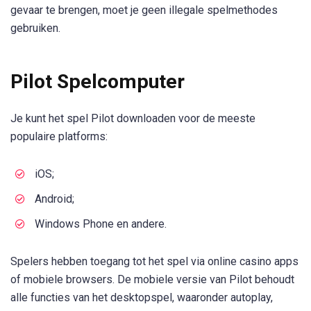
gevaar te brengen, moet je geen illegale spelmethodes
gebruiken.
Pilot Spelcomputer
Je kunt het spel Pilot downloaden voor de meeste
populaire platforms:
iOS;
Android;
Windows Phone en andere.
Spelers hebben toegang tot het spel via online casino apps
of mobiele browsers. De mobiele versie van Pilot behoudt
alle functies van het desktopspel, waaronder autoplay,