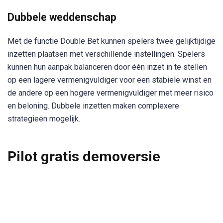
Dubbele weddenschap
Met de functie Double Bet kunnen spelers twee gelijktijdige
inzetten plaatsen met verschillende instellingen. Spelers
kunnen hun aanpak balanceren door één inzet in te stellen
op een lagere vermenigvuldiger voor een stabiele winst en
de andere op een hogere vermenigvuldiger met meer risico
en beloning. Dubbele inzetten maken complexere
strategieën mogelijk.
Pilot gratis demoversie