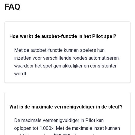
FAQ
Hoe werkt de autobet-functie in het Pilot spel?
Met de autobet-functie kunnen spelers hun
inzetten voor verschillende rondes automatiseren,
waardoor het spel gemakkelijker en consistenter
wordt.
Wat is de maximale vermenigvuldiger in de sleuf?
De maximale vermenigvuldiger in Pilot kan
oplopen tot 1.000x. Met de maximale inzet kunnen