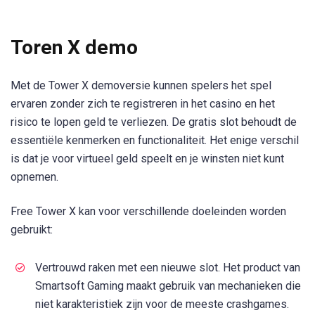
Toren X demo
Met de Tower X demoversie kunnen spelers het spel
ervaren zonder zich te registreren in het casino en het
risico te lopen geld te verliezen. De gratis slot behoudt de
essentiële kenmerken en functionaliteit. Het enige verschil
is dat je voor virtueel geld speelt en je winsten niet kunt
opnemen.
Free Tower X kan voor verschillende doeleinden worden
gebruikt:
Vertrouwd raken met een nieuwe slot. Het product van
Smartsoft Gaming maakt gebruik van mechanieken die
niet karakteristiek zijn voor de meeste crashgames.