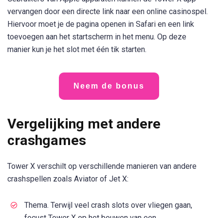
vervangen door een directe link naar een online casinospel.
Hiervoor moet je de pagina openen in Safari en een link
toevoegen aan het startscherm in het menu. Op deze
manier kun je het slot met één tik starten.
Neem de bonus
Vergelijking met andere
crashgames
Tower X verschilt op verschillende manieren van andere
crashspellen zoals Aviator of Jet X:
Thema. Terwijl veel crash slots over vliegen gaan,
focust Tower X op het bouwen van een