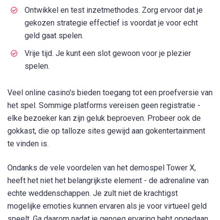
Ontwikkel en test inzetmethodes. Zorg ervoor dat je
gekozen strategie effectief is voordat je voor echt
geld gaat spelen.
Vrije tijd. Je kunt een slot gewoon voor je plezier
spelen.
Veel online casino's bieden toegang tot een proefversie van
het spel. Sommige platforms vereisen geen registratie -
elke bezoeker kan zijn geluk beproeven. Probeer ook de
gokkast, die op talloze sites gewijd aan gokentertainment
te vinden is.
Ondanks de vele voordelen van het demospel Tower X,
heeft het niet het belangrijkste element - de adrenaline van
echte weddenschappen. Je zult niet de krachtigst
mogelijke emoties kunnen ervaren als je voor virtueel geld
speelt. Ga daarom nadat je genoeg ervaring hebt opgedaan