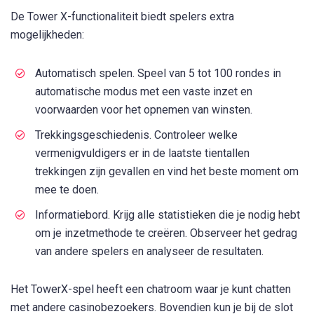
De Tower X-functionaliteit biedt spelers extra
mogelijkheden:
Automatisch spelen. Speel van 5 tot 100 rondes in
automatische modus met een vaste inzet en
voorwaarden voor het opnemen van winsten.
Trekkingsgeschiedenis. Controleer welke
vermenigvuldigers er in de laatste tientallen
trekkingen zijn gevallen en vind het beste moment om
mee te doen.
Informatiebord. Krijg alle statistieken die je nodig hebt
om je inzetmethode te creëren. Observeer het gedrag
van andere spelers en analyseer de resultaten.
Het TowerX-spel heeft een chatroom waar je kunt chatten
met andere casinobezoekers. Bovendien kun je bij de slot