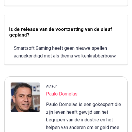
Is de release van de voortzetting van de sleuf
gepland?
Smartsoft Gaming heeft geen nieuwe spellen
aangekondigd met als thema wolkenkrabberbouw.
Auteur
Paulo Dornelas
Paulo Dornelas is een gokexpert die
zijn leven heeft gewijd aan het
begrijpen van de industrie en het
helpen van anderen om er geld mee