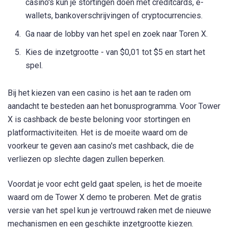
casino's kun je stortingen doen met creditcards, e-
wallets, bankoverschrijvingen of cryptocurrencies.
Ga naar de lobby van het spel en zoek naar Toren X.
Kies de inzetgrootte - van $0,01 tot $5 en start het
spel.
Bij het kiezen van een casino is het aan te raden om
aandacht te besteden aan het bonusprogramma. Voor Tower
X is cashback de beste beloning voor stortingen en
platformactiviteiten. Het is de moeite waard om de
voorkeur te geven aan casino's met cashback, die de
verliezen op slechte dagen zullen beperken.
Voordat je voor echt geld gaat spelen, is het de moeite
waard om de Tower X demo te proberen. Met de gratis
versie van het spel kun je vertrouwd raken met de nieuwe
mechanismen en een geschikte inzetgrootte kiezen.