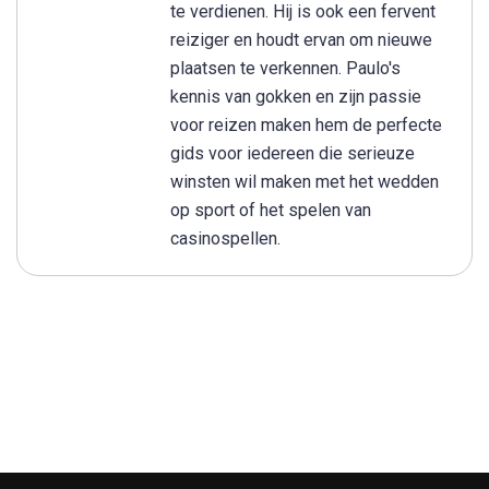
te verdienen. Hij is ook een fervent
reiziger en houdt ervan om nieuwe
plaatsen te verkennen. Paulo's
kennis van gokken en zijn passie
voor reizen maken hem de perfecte
gids voor iedereen die serieuze
winsten wil maken met het wedden
op sport of het spelen van
casinospellen.