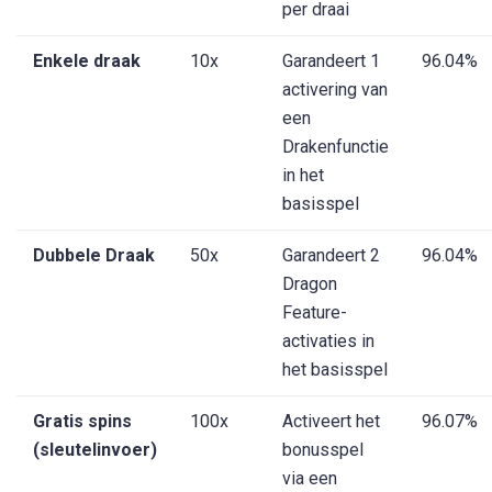
per draai
Enkele draak
10x
Garandeert 1
96.04%
activering van
een
Drakenfunctie
in het
basisspel
Dubbele Draak
50x
Garandeert 2
96.04%
Dragon
Feature-
activaties in
het basisspel
Gratis spins
100x
Activeert het
96.07%
(sleutelinvoer)
bonusspel
via een