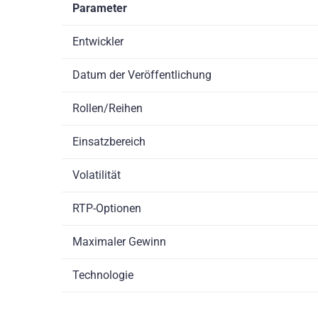
Parameter
Entwickler
Datum der Veröffentlichung
Rollen/Reihen
Einsatzbereich
Volatilität
RTP-Optionen
Maximaler Gewinn
Technologie