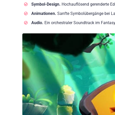
Symbol-Design.
Hochauflösend gerenderte Ede
Animationen.
Sanfte Symbolübergänge bei L
Audio.
Ein orchestraler Soundtrack im Fantasy