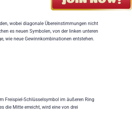
anden, wobei diagonale Übereinstimmungen nicht
chen es neuen Symbolen, von der linken unteren
nge, wie neue Gewinnkombinationen entstehen.
em Freispiel-Schlüsselsymbol im äußeren Ring
die Mitte erreicht, wird eine von drei