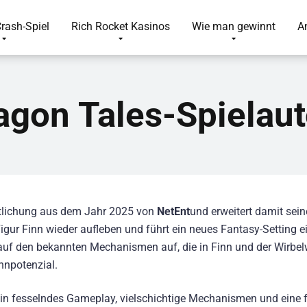
rash-Spiel
Rich Rocket Kasinos
Wie man gewinnt
A
ragon Tales-Spielau
ntlichung aus dem Jahr 2025 von
NetEnt
und erweitert damit seine
Figur Finn wieder aufleben und führt ein neues Fantasy-Setting 
 auf den bekannten Mechanismen auf, die in
Finn und der Wirbe
npotenzial.
 ein fesselndes Gameplay, vielschichtige Mechanismen und eine 