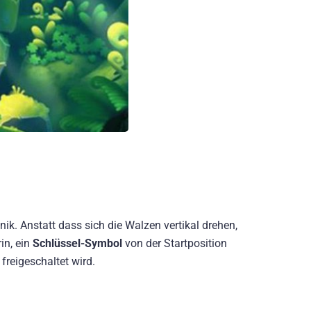
k. Anstatt dass sich die Walzen vertikal drehen,
in, ein
Schlüssel-Symbol
von der Startposition
freigeschaltet wird.