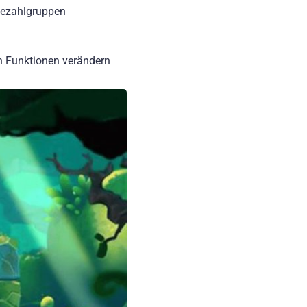
Bezahlgruppen
on Funktionen verändern