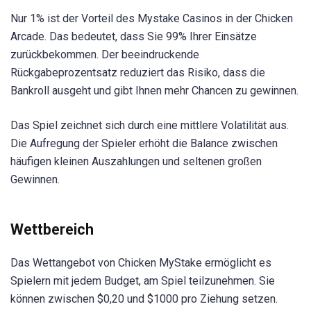
Nur 1% ist der Vorteil des Mystake Casinos in der Chicken
Arcade. Das bedeutet, dass Sie 99% Ihrer Einsätze
zurückbekommen. Der beeindruckende
Rückgabeprozentsatz reduziert das Risiko, dass die
Bankroll ausgeht und gibt Ihnen mehr Chancen zu gewinnen.
Das Spiel zeichnet sich durch eine mittlere Volatilität aus.
Die Aufregung der Spieler erhöht die Balance zwischen
häufigen kleinen Auszahlungen und seltenen großen
Gewinnen.
Wettbereich
Das Wettangebot von Chicken MyStake ermöglicht es
Spielern mit jedem Budget, am Spiel teilzunehmen. Sie
können zwischen $0,20 und $1000 pro Ziehung setzen.