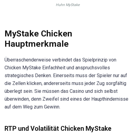
Huhn MyStake
MyStake Chicken
Hauptmerkmale
Überraschenderweise verbindet das Spielprinzip von
Chicken MyStake Einfachheit und anspruchsvolles
strategisches Denken. Einerseits muss der Spieler nur auf
die Zellen klicken, andererseits muss jeder Zug sorgfältig
überlegt sein. Sie müssen das Casino und sich selbst
überwinden, denn Zweifel sind eines der Haupthindernisse
auf dem Weg zum Gewinn.
RTP und Volatilität Chicken MyStake