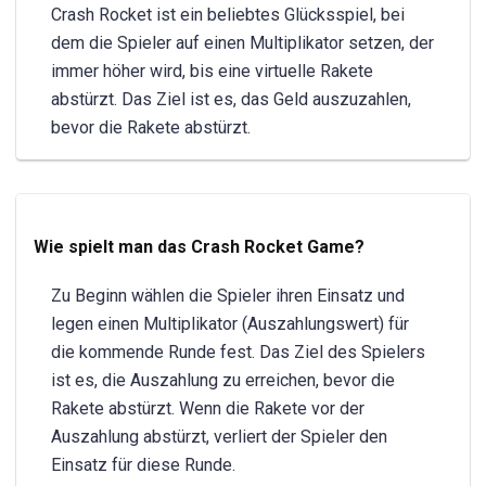
Crash Rocket ist ein beliebtes Glücksspiel, bei
dem die Spieler auf einen Multiplikator setzen, der
immer höher wird, bis eine virtuelle Rakete
abstürzt. Das Ziel ist es, das Geld auszuzahlen,
bevor die Rakete abstürzt.
Wie spielt man das Crash Rocket Game?
Zu Beginn wählen die Spieler ihren Einsatz und
legen einen Multiplikator (Auszahlungswert) für
die kommende Runde fest. Das Ziel des Spielers
ist es, die Auszahlung zu erreichen, bevor die
Rakete abstürzt. Wenn die Rakete vor der
Auszahlung abstürzt, verliert der Spieler den
Einsatz für diese Runde.