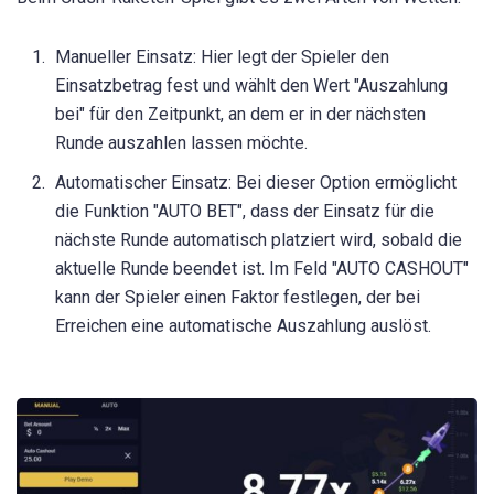
Manueller Einsatz: Hier legt der Spieler den
Einsatzbetrag fest und wählt den Wert "Auszahlung
bei" für den Zeitpunkt, an dem er in der nächsten
Runde auszahlen lassen möchte.
Automatischer Einsatz: Bei dieser Option ermöglicht
die Funktion "AUTO BET", dass der Einsatz für die
nächste Runde automatisch platziert wird, sobald die
aktuelle Runde beendet ist. Im Feld "AUTO CASHOUT"
kann der Spieler einen Faktor festlegen, der bei
Erreichen eine automatische Auszahlung auslöst.