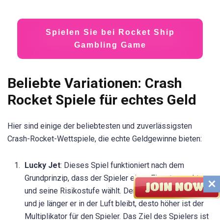
Spielen Sie bei Rocket Ship
Gambling Game
Beliebte Variationen: Crash
Rocket Spiele für echtes Geld
Hier sind einige der beliebtesten und zuverlässigsten
Crash-Rocket-Wettspiele, die echte Geldgewinne bieten:
Lucky Jet
: Dieses Spiel funktioniert nach dem
Grundprinzip, dass der Spieler einen Einsatz macht
und seine Risikostufe wählt. Der Lucky Jet steigt auf,
und je länger er in der Luft bleibt, desto höher ist der
Multiplikator für den Spieler. Das Ziel des Spielers ist