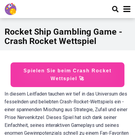
Rocket Ship Gambling Game -
Crash Rocket Wettspiel
Spielen Sie beim Crash Rocket
Wettspiel 🚀
In diesem Leitfaden tauchen wir tief in das Universum des
fesselnden und beliebten Crash-Rocket-Wettspiels ein -
einer spannenden Mischung aus Strategie, Zufall und einer
Prise Nervenkitzel. Dieses Spiel hat sich dank seiner
Einfachheit, seines interaktiven Gameplays und seines
enormen Gewinnpotenzials schnell zu einem Fan-Favoriten