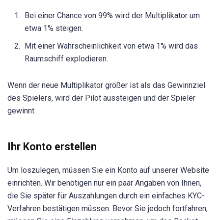
Bei einer Chance von 99% wird der Multiplikator um
etwa 1% steigen.
Mit einer Wahrscheinlichkeit von etwa 1% wird das
Raumschiff explodieren.
Wenn der neue Multiplikator größer ist als das Gewinnziel
des Spielers, wird der Pilot aussteigen und der Spieler
gewinnt.
Ihr Konto erstellen
Um loszulegen, müssen Sie ein Konto auf unserer Website
einrichten. Wir benötigen nur ein paar Angaben von Ihnen,
die Sie später für Auszahlungen durch ein einfaches KYC-
Verfahren bestätigen müssen. Bevor Sie jedoch fortfahren,