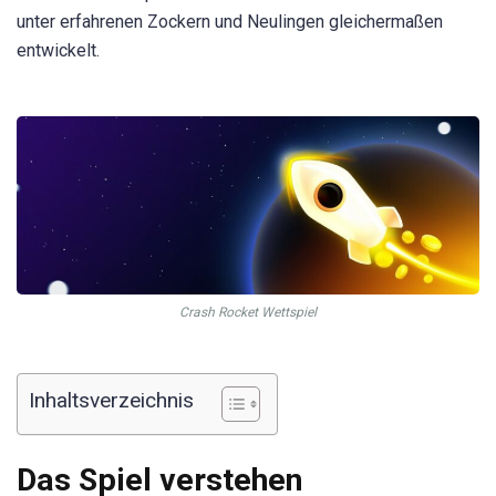
unter erfahrenen Zockern und Neulingen gleichermaßen
entwickelt.
Crash Rocket Wettspiel
Inhaltsverzeichnis
Das Spiel verstehen