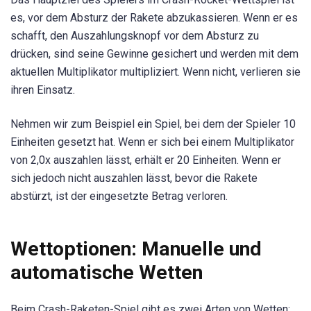
es, vor dem Absturz der Rakete abzukassieren. Wenn er es
schafft, den Auszahlungsknopf vor dem Absturz zu
drücken, sind seine Gewinne gesichert und werden mit dem
aktuellen Multiplikator multipliziert. Wenn nicht, verlieren sie
ihren Einsatz.
Nehmen wir zum Beispiel ein Spiel, bei dem der Spieler 10
Einheiten gesetzt hat. Wenn er sich bei einem Multiplikator
von 2,0x auszahlen lässt, erhält er 20 Einheiten. Wenn er
sich jedoch nicht auszahlen lässt, bevor die Rakete
abstürzt, ist der eingesetzte Betrag verloren.
Wettoptionen: Manuelle und
automatische Wetten
Beim Crash-Raketen-Spiel gibt es zwei Arten von Wetten: