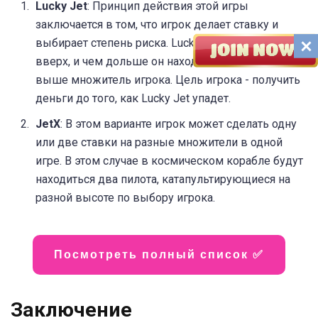
Lucky Jet
: Принцип действия этой игры
заключается в том, что игрок делает ставку и
выбирает степень риска. Lucky Jet поднимается
вверх, и чем дольше он находится в воздухе, тем
выше множитель игрока. Цель игрока - получить
деньги до того, как Lucky Jet упадет.
JetX
: В этом варианте игрок может сделать одну
или две ставки на разные множители в одной
игре. В этом случае в космическом корабле будут
находиться два пилота, катапультирующиеся на
разной высоте по выбору игрока.
Посмотреть полный список ✅
Заключение