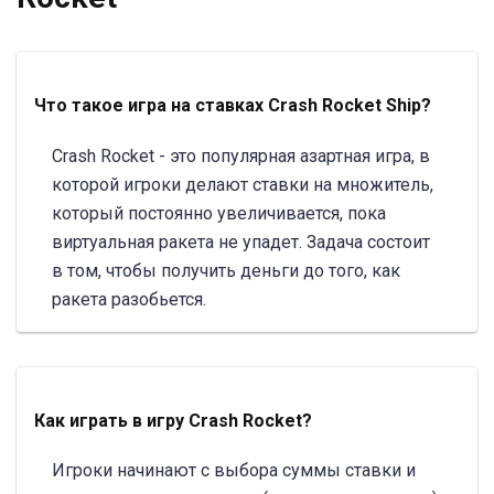
Что такое игра на ставках Crash Rocket Ship?
Crash Rocket - это популярная азартная игра, в
которой игроки делают ставки на множитель,
который постоянно увеличивается, пока
виртуальная ракета не упадет. Задача состоит
в том, чтобы получить деньги до того, как
ракета разобьется.
Как играть в игру Crash Rocket?
Игроки начинают с выбора суммы ставки и