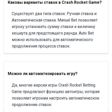
Каковы варианты ставок в Crash Rocket Game?
Существует два типа ставок: Ручная ставка и
Автоматическая ставка. Manual Bet позволяет
игроку установить сумму ставки и величину
кешаута для предстоящего раунда. Auto Bet
можно использовать для автоматического
продолжения процесса ставок.
Можно ли автоматизировать игру?
Да, многие версии игры Crash Rocket Betting
Game предлагают функцию автоигры, которая
позволяет игрокам настроить автоматическое
продолжение ставок.