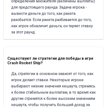
определения множителя (величины выплаты)
для предстоящего раунда. Задача игрока -
вывести деньги до того, как ракета
разобьется. Если ракета разбивается до того,
как игрок обналичит деньги, он теряет ставку
за этот раунд.
Существуют ли стратегии для победы в игре
Crash Rocket Ship?
Да, стратегии в основном зависят от того, как
игрок делает ставки. Некоторые игроки
выбирают низкие значения кешаута, стремясь
к более стабильным выплатам, в то время как
другие стремятся к более высоким значениям
кешаута, чтобы получить больший доход за