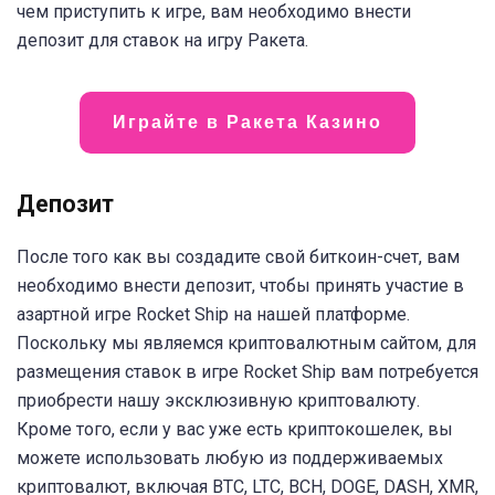
чем приступить к игре, вам необходимо внести
депозит для ставок на игру Ракета.
Играйте в Ракета Казино
Депозит
После того как вы создадите свой биткоин-счет, вам
необходимо внести депозит, чтобы принять участие в
азартной игре Rocket Ship на нашей платформе.
Поскольку мы являемся криптовалютным сайтом, для
размещения ставок в игре Rocket Ship вам потребуется
приобрести нашу эксклюзивную криптовалюту.
Кроме того, если у вас уже есть криптокошелек, вы
можете использовать любую из поддерживаемых
криптовалют, включая BTC, LTC, BCH, DOGE, DASH, XMR,