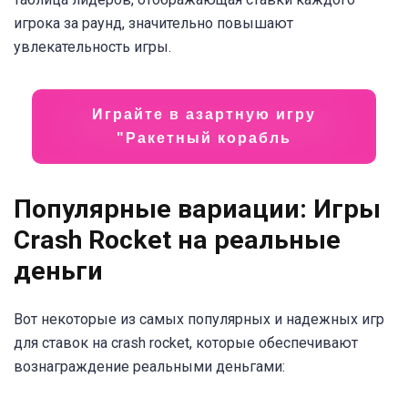
игрока за раунд, значительно повышают
увлекательность игры.
Играйте в азартную игру
"Ракетный корабль
Популярные вариации: Игры
Crash Rocket на реальные
деньги
Вот некоторые из самых популярных и надежных игр
для ставок на crash rocket, которые обеспечивают
вознаграждение реальными деньгами: