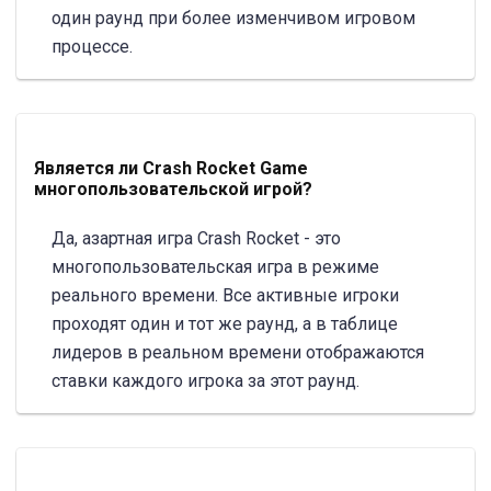
один раунд при более изменчивом игровом
процессе.
Является ли Crash Rocket Game
многопользовательской игрой?
Да, азартная игра Crash Rocket - это
многопользовательская игра в режиме
реального времени. Все активные игроки
проходят один и тот же раунд, а в таблице
лидеров в реальном времени отображаются
ставки каждого игрока за этот раунд.