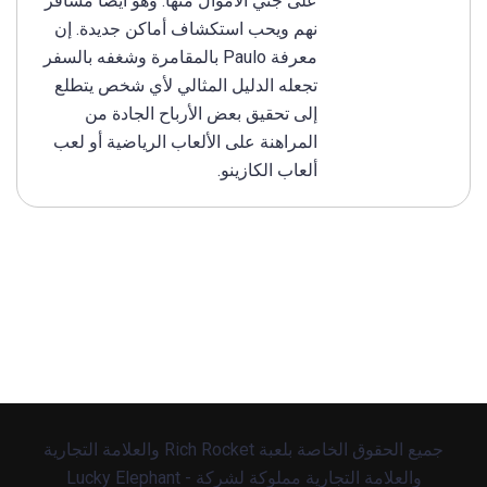
على جني الأموال منها. وهو أيضًا مسافر
نهم ويحب استكشاف أماكن جديدة. إن
معرفة Paulo بالمقامرة وشغفه بالسفر
تجعله الدليل المثالي لأي شخص يتطلع
إلى تحقيق بعض الأرباح الجادة من
المراهنة على الألعاب الرياضية أو لعب
ألعاب الكازينو.
جميع الحقوق الخاصة بلعبة Rich Rocket والعلامة التجارية
والعلامة التجارية مملوكة لشركة Lucky Elephant -