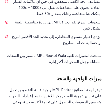
مضاعف الحد الأقصى منخفض. في حين أن ماكينات القمار
العادية تحتوي على مضاعفات تصل إلى 100x – 1000x،
يمكنك هنا مضاعفة رهانك بمقدار 30x فقط.
سحوبات أسرع. لقد أدت MPLs إلى زيادة ديناميكية اللعبة
بشكل كبير.
يؤدي اختيار مستوى المخاطرة إلى تحديد الحد الأقصى للربح
واحتمالية تحطم الصاروخ.
سمحت التغييرات للعبة MPL Rocket Wala بالتميز بين الفتحات
المماثلة وجعل السحوبات أكثر إثارة.
ميزات الواجهة والفتحة
توفر لوحة المفاتيح MPL Rocket واجهة قابلة للتخصيص تعمل
على تحسين تجربة اللعب. يمكن للاعبين ضبط إعدادات الصوت
وتحسين الرسومات للحصول على تجربة أكثر سلاسة، وحتى