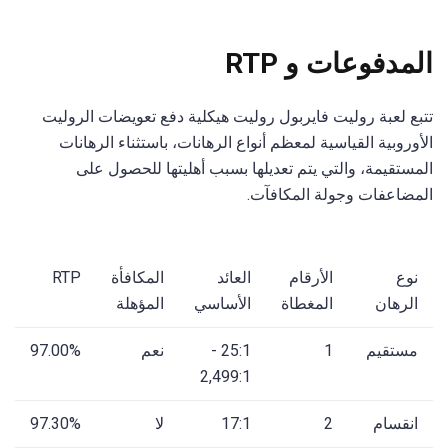
المدفوعات و RTP
تتبع لعبة روليت فايربول روليت هيكلية دفع تعويضات الروليت
الأوروبية القياسية لمعظم أنواع الرهانات، باستثناء الرهانات
المستقيمة، والتي يتم تعديلها بسبب أهليتها للحصول على
المضاعفات وجولة المكافآت.
نوع
الأرقام
العائد
المكافأة
RTP
الرهان
المغطاة
الأساسي
المؤهلة
مستقيم
1
25:1 -
نعم
97.00%
2,499:1
انقسام
2
17:1
لا
97.30%