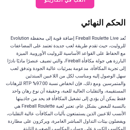
العب في الكازينو
الحكم النهائي
تُعد Fireball Roulette Live إضافة قوية إلى محفظة Evolution
للروليت، حيث تقدم طريقة لعب جديدة تعتمد على المضاعفات
مع الحفاظ على القواعد الأساسية للروليت الأوروبية. الميزة
البارزة هي جولة مكافأة Fireball، والتي تضيف عنصرًا ماديًا نادرًا
إلى تجربة المكافأة، مدعومة بمرئيات عالية الجودة وتدفق لعب
سهل الوصول إليه ومناسب لكل من اللاعبين المبتدئين
والمتمرسين. ومع ذلك، فإن انخفاض نسبة 97.00% RTP للرهانات
المستقيمة، والتقلبات العالية للعبة، وحقيقة أن نوع رهان واحد
فقط يمكن أن يؤدي إلى تشغيل المكافأة قد يحد من جاذبيتها
بالنسبة للبعض. بشكل عام، تعتبر لعبة Fireball Roulette هي
الأنسب للاعبين الذين يستمتعون بآليات المكافآت عالية التقلبات،
ويفضلون بيئات التداول المباشر الغامرة، ويركزون على مطاردة
المكاسب الكبيرة على حساب المكاسب الصغيرة الثابتة.