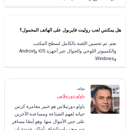
هل يمكنني لعب روليت فايربول على الهاتف المحمول؟
نعم، تم تحسين اللعبة بالكامل لسطح المكتب
والكمبيوتر اللوحي والجوال عبر أجهزة iOS وAndroid
وWindows.
مؤلف
باولو دورنيلاس
باولو دورنيلاس هو خبير مقامرة كرس
حياته لفهم الصناعة ومساعدة الآخرين
على جني الأموال منها. وهو أيضًا مسافر
نهم ويحب استكشاف أماكن جديدة. إن