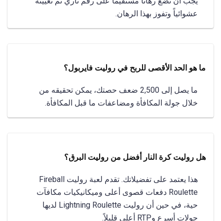
يجب أن تضع رهاناً مستقيماً على رقم ناري تم تعيينه
عشوائياً وتفوز بهذا الرهان.
ما هو الحد الأقصى للربح في روليت فايربول؟
ما يصل إلى 2,500 ضعف حصتك، يمكن تحقيقه من
خلال جولة المكافأة ومضاعفات ما قبل المكافأة.
هل روليت كرة النار أفضل من روليت البرق؟
هذا يعتمد على تفضيلاتك. تقدم لعبة روليت Fireball
Roulette دفعات قصوى أعلى وميكانيكيات مكافآت
حية، في حين أن روليت Lightning Roulette لديها
جولات أسرع وRTP أعلى قليلاً.