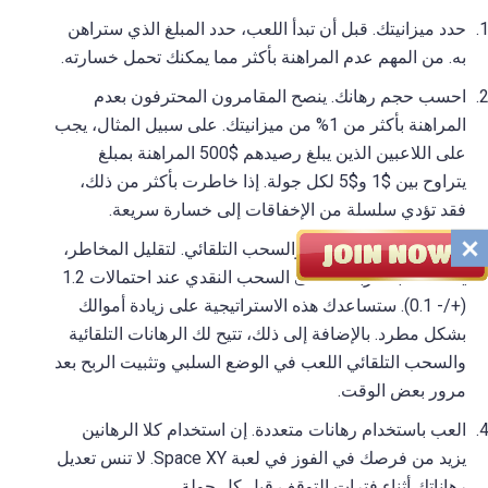
حدد ميزانيتك. قبل أن تبدأ اللعب، حدد المبلغ الذي ستراهن
به. من المهم عدم المراهنة بأكثر مما يمكنك تحمل خسارته.
احسب حجم رهانك. ينصح المقامرون المحترفون بعدم
المراهنة بأكثر من 1% من ميزانيتك. على سبيل المثال، يجب
على اللاعبين الذين يبلغ رصيدهم $500 المراهنة بمبلغ
يتراوح بين $1 و$5 لكل جولة. إذا خاطرت بأكثر من ذلك،
فقد تؤدي سلسلة من الإخفاقات إلى خسارة سريعة.
استخدم اللعب التلقائي والسحب التلقائي. لتقليل المخاطر،
يمكنك ضبط أرباحك على السحب النقدي عند احتمالات 1.2
(+/- 0.1). ستساعدك هذه الاستراتيجية على زيادة أموالك
بشكل مطرد. بالإضافة إلى ذلك، تتيح لك الرهانات التلقائية
والسحب التلقائي اللعب في الوضع السلبي وتثبيت الربح بعد
مرور بعض الوقت.
العب باستخدام رهانات متعددة. إن استخدام كلا الرهانين
يزيد من فرصك في الفوز في لعبة Space XY. لا تنس تعديل
رهاناتك أثناء فترات التوقف قبل كل جولة.