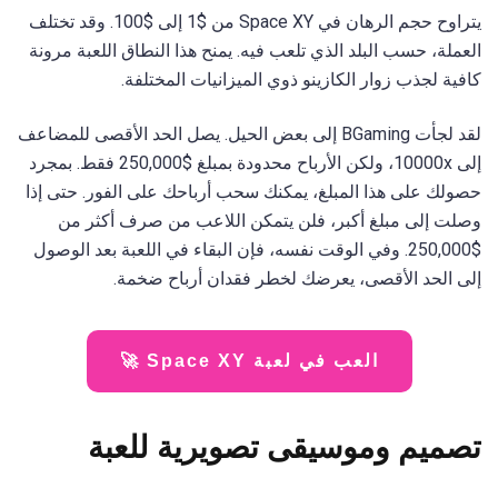
يتراوح حجم الرهان في Space XY من $1 إلى $100. وقد تختلف
العملة، حسب البلد الذي تلعب فيه. يمنح هذا النطاق اللعبة مرونة
كافية لجذب زوار الكازينو ذوي الميزانيات المختلفة.
لقد لجأت BGaming إلى بعض الحيل. يصل الحد الأقصى للمضاعف
إلى 10000x، ولكن الأرباح محدودة بمبلغ $250,000 فقط. بمجرد
حصولك على هذا المبلغ، يمكنك سحب أرباحك على الفور. حتى إذا
وصلت إلى مبلغ أكبر، فلن يتمكن اللاعب من صرف أكثر من
$250,000. وفي الوقت نفسه، فإن البقاء في اللعبة بعد الوصول
إلى الحد الأقصى، يعرضك لخطر فقدان أرباح ضخمة.
العب في لعبة Space XY 🚀
تصميم وموسيقى تصويرية للعبة