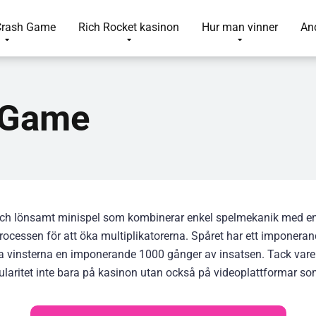
Crash Game
Rich Rocket kasinon
Hur man vinner
An
 Game
t och lönsamt minispel som kombinerar enkel spelmekanik med en 
processen för att öka multiplikatorerna. Spåret har ett imponer
a vinsterna en imponerande 1000 gånger av insatsen. Tack vare 
ularitet inte bara på kasinon utan också på videoplattformar so