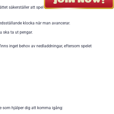
tet säkerställer att spelarna fokuserar på spelet
fredsställande klocka när man avancerar.
du ska ta ut pengar.
 finns inget behov av nedladdningar, eftersom spelet
ide som hjälper dig att komma igång: