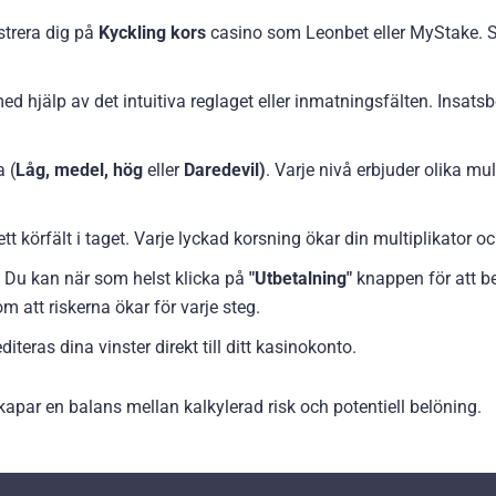
strera dig på
Kyckling kors
casino som Leonbet eller MyStake. Slu
ed hjälp av det intuitiva reglaget eller inmatningsfälten. Insats
a (
Låg, medel, hög
eller
Daredevil)
. Varje nivå erbjuder olika mul
ett körfält i taget. Varje lyckad korsning ökar din multiplikator oc
.
Du kan när som helst klicka på
"Utbetalning"
knappen för att beh
m att riskerna ökar för varje steg.
diteras dina vinster direkt till ditt kasinokonto.
skapar en balans mellan kalkylerad risk och potentiell belöning.