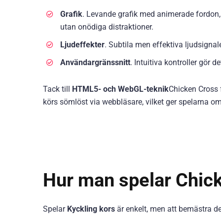
Grafik
. Levande grafik med animerade fordon, 
utan onödiga distraktioner.
Ljudeffekter
. Subtila men effektiva ljudsigna
Användargränssnitt
. Intuitiva kontroller gör 
Tack till
HTML5- och WebGL-teknik
Chicken Cross f
körs sömlöst via webbläsare, vilket ger spelarna o
Hur man spelar Chic
Spelar
Kyckling kors
är enkelt, men att bemästra de