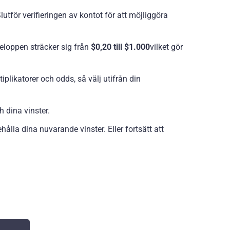
tför verifieringen av kontot för att möjliggöra
beloppen sträcker sig från
$0,20 till $1.000
vilket gör
tiplikatorer och odds, så välj utifrån din
h dina vinster.
ålla dina nuvarande vinster. Eller fortsätt att