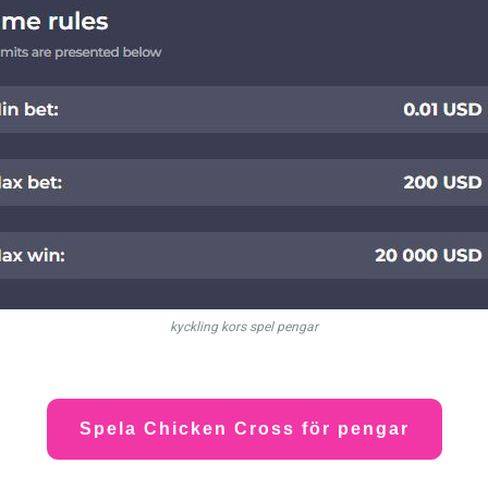
kyckling kors spel pengar
Spela Chicken Cross för pengar