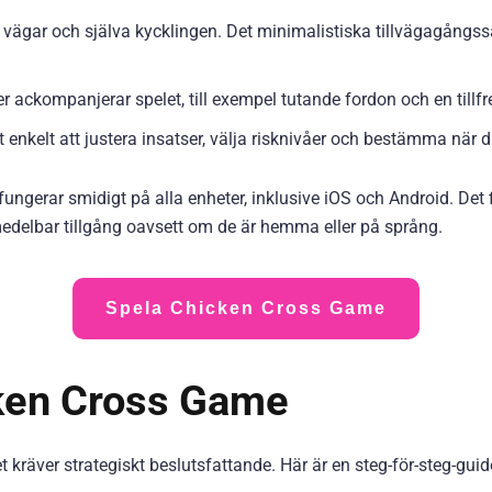
vägar och själva kycklingen. Det minimalistiska tillvägagångssät
ler ackompanjerar spelet, till exempel tutande fordon och en till
det enkelt att justera insatser, välja risknivåer och bestämma när 
ungerar smidigt på alla enheter, inklusive iOS och Android. Det
medelbar tillgång oavsett om de är hemma eller på språng.
Spela Chicken Cross Game
ken Cross Game
t kräver strategiskt beslutsfattande. Här är en steg-för-steg-gu