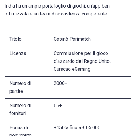
India ha un ampio portafoglio di giochi, un'app ben
ottimizzata e un team di assistenza competente.
Titolo
Casinò Parimatch
Licenza
Commissione per il gioco
d'azzardo del Regno Unito,
Curacao eGaming
Numero di
2000+
partite
Numero di
65+
fornitori
Bonus di
+150% fino a ₹1.05.000
benvenuto