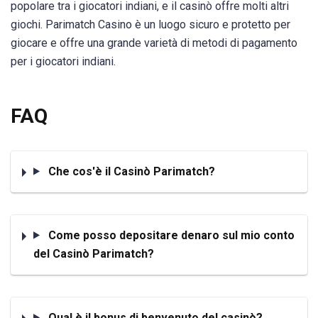
popolare tra i giocatori indiani, e il casinò offre molti altri
giochi. Parimatch Casino è un luogo sicuro e protetto per
giocare e offre una grande varietà di metodi di pagamento
per i giocatori indiani.
FAQ
Che cos'è il Casinò Parimatch?
Come posso depositare denaro sul mio conto
del Casinò Parimatch?
Qual è il bonus di benvenuto del casinò?