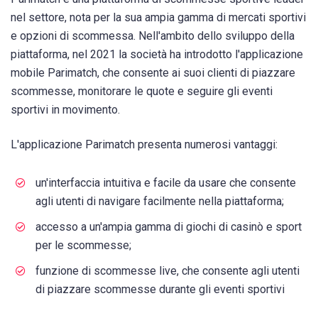
nel settore, nota per la sua ampia gamma di mercati sportivi
e opzioni di scommessa. Nell'ambito dello sviluppo della
piattaforma, nel 2021 la società ha introdotto l'applicazione
mobile Parimatch, che consente ai suoi clienti di piazzare
scommesse, monitorare le quote e seguire gli eventi
sportivi in movimento.
L'applicazione Parimatch presenta numerosi vantaggi:
un'interfaccia intuitiva e facile da usare che consente
agli utenti di navigare facilmente nella piattaforma;
accesso a un'ampia gamma di giochi di casinò e sport
per le scommesse;
funzione di scommesse live, che consente agli utenti
di piazzare scommesse durante gli eventi sportivi