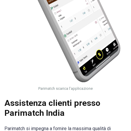
Parimatch scarica l'applicazione
Assistenza clienti presso
Parimatch India
Parimatch si impegna a fornire la massima qualità di