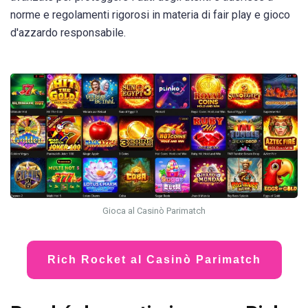
norme e regolamenti rigorosi in materia di fair play e gioco
d'azzardo responsabile.
Gioca al Casinò Parimatch
Rich Rocket al Casinò Parimatch