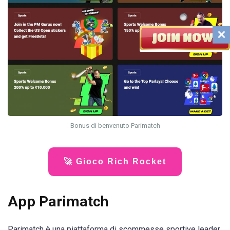
Bonus di benvenuto Parimatch
🚀 Gioco Rich Rocket
App Parimatch
Parimatch è una piattaforma di scommesse sportive leader