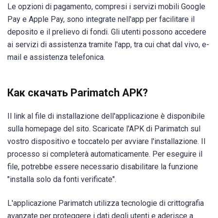
Le opzioni di pagamento, compresi i servizi mobili Google
Pay e Apple Pay, sono integrate nell'app per facilitare il
deposito e il prelievo di fondi. Gli utenti possono accedere
ai servizi di assistenza tramite l'app, tra cui chat dal vivo, e-
mail e assistenza telefonica.
Как скачать Parimatch APK?
Il link al file di installazione dell'applicazione è disponibile
sulla homepage del sito. Scaricate l'APK di Parimatch sul
vostro dispositivo e toccatelo per avviare l'installazione. Il
processo si completerà automaticamente. Per eseguire il
file, potrebbe essere necessario disabilitare la funzione
"installa solo da fonti verificate".
L'applicazione Parimatch utilizza tecnologie di crittografia
avanzate per proteggere i dati degli utenti e aderisce a