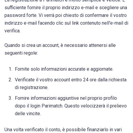
sufficiente fornire il proprio indirizzo e-mail e scegliere una
password forte. Vi verrà poi chiesto di confermare il vostro
indirizzo e-mail facendo clic sul link contenuto nell'e-mail di
verifica.
Quando si crea un account, è necessario attenersi alle
seguenti regole:
Fornite solo informazioni accurate e aggiornate.
Verificate il vostro account entro 24 ore dalla richiesta
di registrazione.
Fornire informazioni aggiuntive nel proprio profilo
dopo il login Parimatch. Questo velocizzerà il prelievo
delle vincite.
Una volta verificato il conto, è possibile finanziarlo in vari