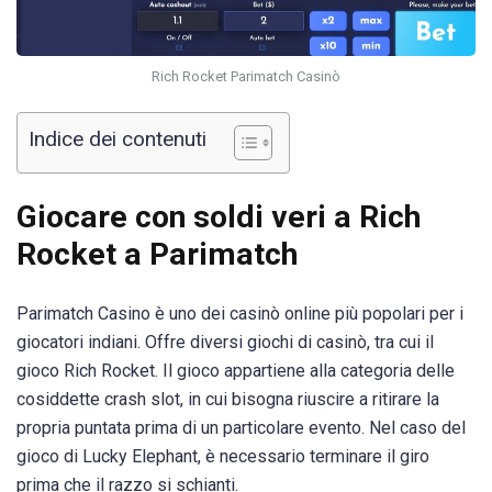
Rich Rocket Parimatch Casinò
Indice dei contenuti
Giocare con soldi veri a Rich
Rocket a Parimatch
Parimatch Casino è uno dei casinò online più popolari per i
giocatori indiani. Offre diversi giochi di casinò, tra cui il
gioco Rich Rocket. Il gioco appartiene alla categoria delle
cosiddette crash slot, in cui bisogna riuscire a ritirare la
propria puntata prima di un particolare evento. Nel caso del
gioco di Lucky Elephant, è necessario terminare il giro
prima che il razzo si schianti.