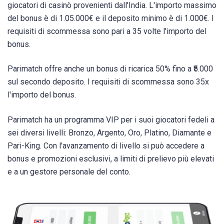
giocatori di casinò provenienti dall'India. L'importo massimo
del bonus è di 1.05.000€ e il deposito minimo è di 1.000€. I
requisiti di scommessa sono pari a 35 volte l'importo del
bonus.
Parimatch offre anche un bonus di ricarica 50% fino a ₹5.000
sul secondo deposito. I requisiti di scommessa sono 35x
l'importo del bonus.
Parimatch ha un programma VIP per i suoi giocatori fedeli a
sei diversi livelli: Bronzo, Argento, Oro, Platino, Diamante e
Pari-King. Con l'avanzamento di livello si può accedere a
bonus e promozioni esclusivi, a limiti di prelievo più elevati
e a un gestore personale del conto.