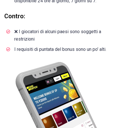
disponibile 24 ore al giorno, 7 giorni su 7.
Contro:
❌ I giocatori di alcuni paesi sono soggetti a
restrizioni
I requisiti di puntata del bonus sono un po' alti.