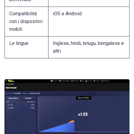
Compatibilità
iOS e Android
con i dispositivi
mobili
Le lingue
Inglese, hindi, telugu, bengalese e
altri.