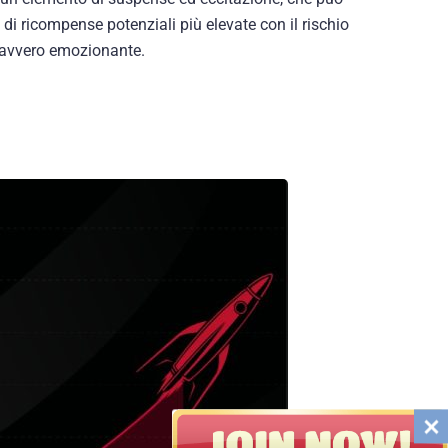
 di ricompense potenziali più elevate con il rischio
 davvero emozionante.