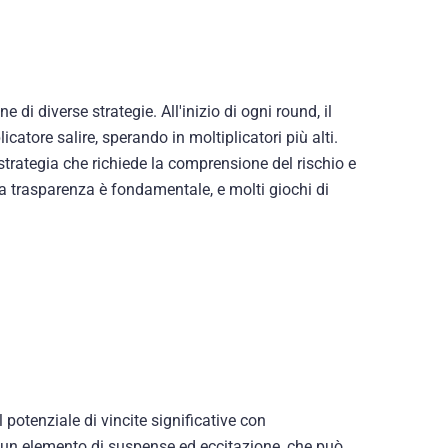
i diverse strategie. All'inizio di ogni round, il
catore salire, sperando in moltiplicatori più alti.
 strategia che richiede la comprensione del rischio e
La trasparenza è fondamentale, e molti giochi di
potenziale di vincite significative con
nge un elemento di suspense ed eccitazione, che può