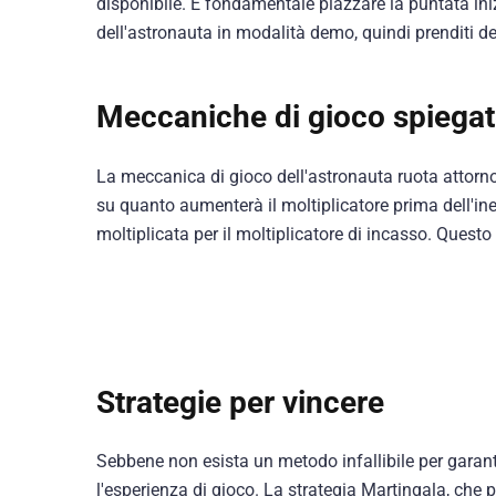
disponibile. È fondamentale piazzare la puntata iniz
dell'astronauta in modalità demo, quindi prenditi d
Meccaniche di gioco spiega
La meccanica di gioco dell'astronauta ruota attorn
su quanto aumenterà il moltiplicatore prima dell'ine
moltiplicata per il moltiplicatore di incasso. Quest
Strategie per vincere
Sebbene non esista un metodo infallibile per garanti
l'esperienza di gioco. La strategia Martingala, che