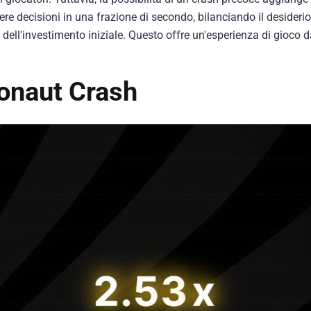
ere decisioni in una frazione di secondo, bilanciando il desiderio
a dell'investimento iniziale. Questo offre un'esperienza di gioco
ronaut Crash