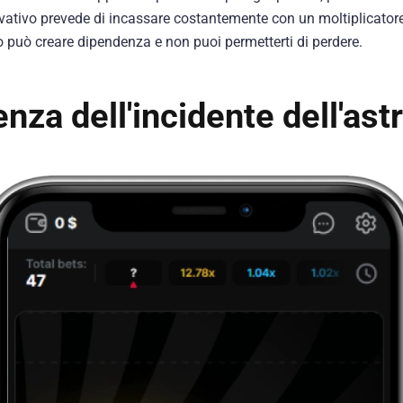
ervativo prevede di incassare costantemente con un moltiplicato
rdo può creare dipendenza e non puoi permetterti di perdere.
enza dell'incidente dell'ast