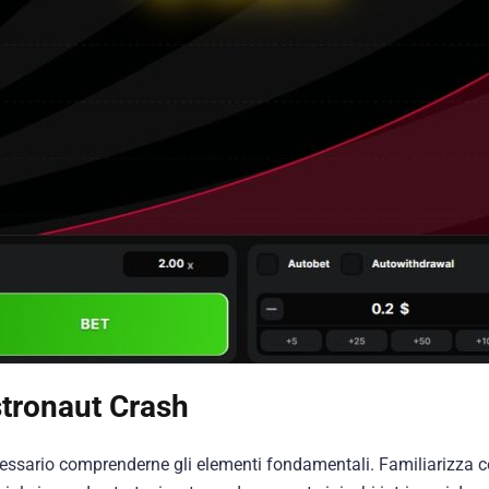
stronaut Crash
necessario comprenderne gli elementi fondamentali. Familiarizza